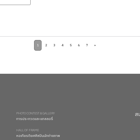
1
2
3
4
5
6
7
»
สม
PHOTO CONTEST & GALLERY
การประกวดและแกลลอรี่
HALL OF FRAME
หอเกียรติยศศิลปินนักถ่ายภาพ