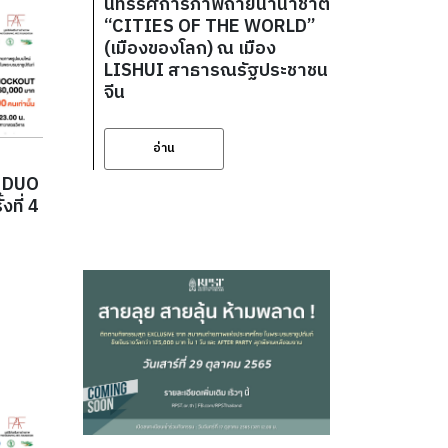
นิทรรศการภาพถ่ายนานาชาติ
“CITIES OF THE WORLD”
(เมืองของโลก) ณ เมือง
LISHUI สาธารณรัฐประชาชน
จีน
อ่าน
พ DUO
ที่ 4