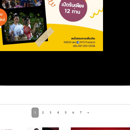
1
2
3
4
5
6
7
»