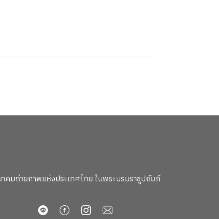
าคมถ่ายภาพแห่งประเทศไทย ในพระบรมราชูปถัมภ์