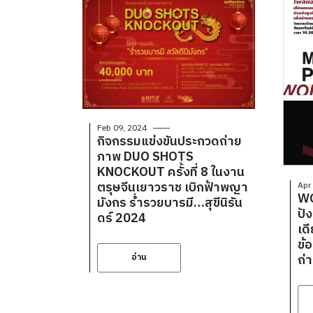
Feb 09, 2024
กิจกรรมแข่งขันประกวดถ่าย
ภาพ DUO SHOTS
KNOCKOUT ครั้งที่ 8 ในงาน
ตรุษจีนเยาวราช เบิกฟ้าพญา
Apr
WO
มังกร ร่ำรวยบารมี…สุขีนิรัน
ปัง เขียนคอนเท้นท์ลงโซเชี
ดร์ 2024
เด
ข้อ
ถ่
อ่าน