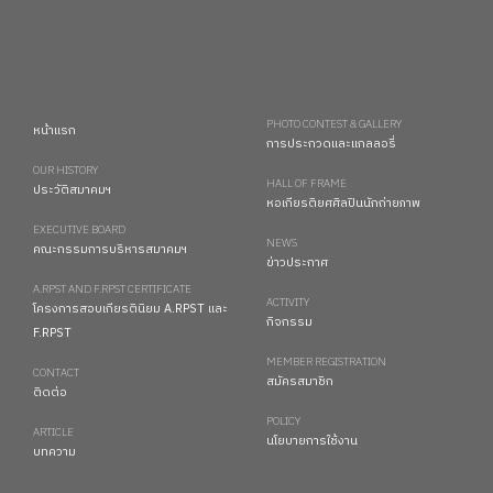
PHOTO CONTEST & GALLERY
หน้าแรก
การประกวดและแกลลอรี่
OUR HISTORY
HALL OF FRAME
ประวัติสมาคมฯ
หอเกียรติยศศิลปินนักถ่ายภาพ
EXECUTIVE BOARD
NEWS
คณะกรรมการบริหารสมาคมฯ
ข่าวประกาศ
A.RPST AND F.RPST CERTIFICATE
ACTIVITY
โครงการสอบเกียรตินิยม A.RPST และ
กิจกรรม
F.RPST
MEMBER REGISTRATION
CONTACT
สมัครสมาชิก
ติดต่อ
POLICY
ARTICLE
นโยบายการใช้งาน
บทความ