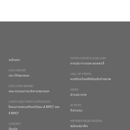
PHOTO CONTEST & GALLERY
หน้าแรก
การประกวดและแกลลอรี่
OUR HISTORY
HALL OF FRAME
ประวัติสมาคมฯ
หอเกียรติยศศิลปินนักถ่ายภาพ
EXECUTIVE BOARD
NEWS
คณะกรรมการบริหารสมาคมฯ
ข่าวประกาศ
A.RPST AND F.RPST CERTIFICATE
ACTIVITY
โครงการสอบเกียรตินิยม A.RPST และ
กิจกรรม
F.RPST
MEMBER REGISTRATION
CONTACT
สมัครสมาชิก
ติดต่อ