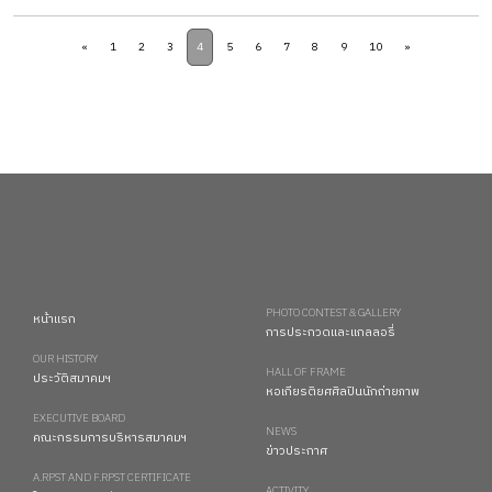
«
1
2
3
4
5
6
7
8
9
10
»
PHOTO CONTEST & GALLERY
หน้าแรก
การประกวดและแกลลอรี่
OUR HISTORY
HALL OF FRAME
ประวัติสมาคมฯ
หอเกียรติยศศิลปินนักถ่ายภาพ
EXECUTIVE BOARD
NEWS
คณะกรรมการบริหารสมาคมฯ
ข่าวประกาศ
A.RPST AND F.RPST CERTIFICATE
ACTIVITY