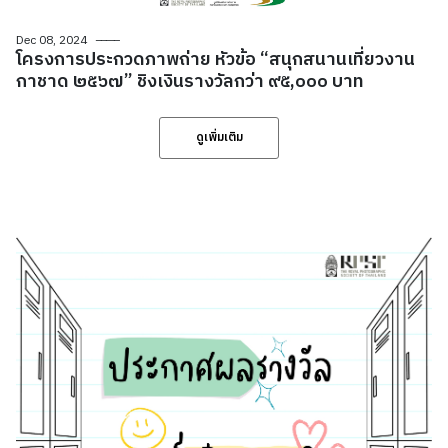
Dec 08, 2024
โครงการประกวดภาพถ่าย หัวข้อ “สนุกสนานเที่ยวงาน
กาชาด ๒๕๖๗” ชิงเงินรางวัลกว่า ๙๕,๐๐๐ บาท
ดูเพิ่มเติม