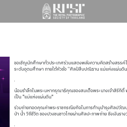
ขอเชิญนักศึกษาทั่วประเทศร่วมแสดงพลังความคิดสร้างสรร
ระดับอุดมศึกษา ภายใต้หัวข้อ “ศิลป์สืบปณิธาน แม่แห่งแผ่นดิ
.
น้อมรำลึกในพระมหากรุณาธิคุณของสมเด็จพระนางเจ้าสิริกิติ์
เป็น "แม่แห่งแผ่นดิน"
ร่วมถ่ายทอดคุณค่าพระราชกรณียกิจในการทำนุบำรุงศิลปวัฒ
ป่า น้ำ วิถีชีวิต ของปวงชนชาวไทยผ่านศิลปะภาพถ่าย ชิงเงินร
.