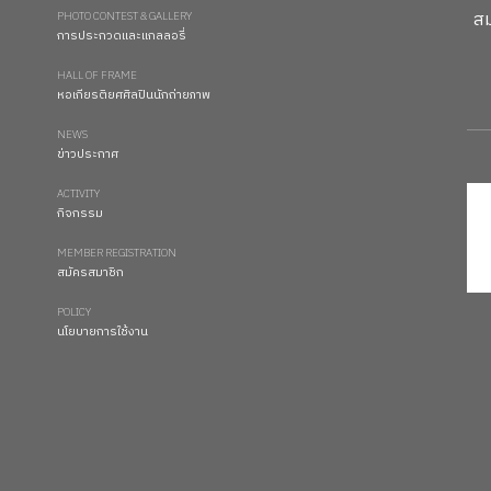
สม
PHOTO CONTEST & GALLERY
การประกวดและแกลลอรี่
HALL OF FRAME
หอเกียรติยศศิลปินนักถ่ายภาพ
NEWS
ข่าวประกาศ
ACTIVITY
กิจกรรม
MEMBER REGISTRATION
สมัครสมาชิก
POLICY
นโยบายการใช้งาน