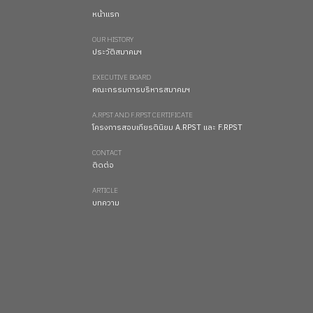
หน้าแรก
OUR HISTORY
ประวัติสมาคมฯ
EXECUTIVE BOARD
คณะกรรมการบริหารสมาคมฯ
A.RPST AND F.RPST CERTIFICATE
โครงการสอบเกียรตินิยม A.RPST และ F.RPST
CONTACT
ติดต่อ
ARTICLE
บทความ