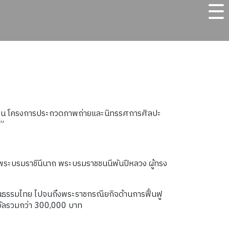
☰
ค์ใน โครงการประกวดภาพถ่ายและนิทรรศการศิลปะ
น”
 พระบรมราชินีนาถ พระบรมราชชนนีพันปีหลวง ผู้ทรง
นธรรมไทย ไปจนถึงพระราชกรณียกิจด้านการฟื้นฟู
างวัลรวมกว่า 300,000 บาท