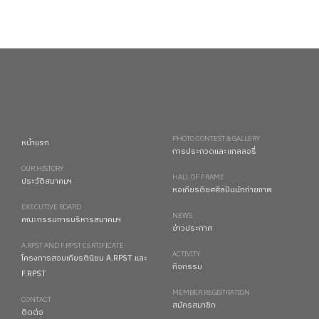
PHOTO CONTEST & GALLERY
หน้าแรก
การประกวดและแกลลอรี่
OUR HISTORY
HALL OF FRAME
ประวัติสมาคมฯ
หอเกียรติยศศิลปินนักถ่ายภาพ
EXECUTIVE BOARD
NEWS
คณะกรรมการบริหารสมาคมฯ
ข่าวประกาศ
A.RPST AND F.RPST CERTIFICATE
ACTIVITY
โครงการสอบเกียรตินิยม A.RPST และ
กิจกรรม
F.RPST
MEMBER REGISTRATION
CONTACT
สมัครสมาชิก
ติดต่อ