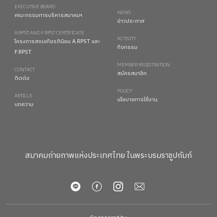
EXECUTIVE BOARD
NEWS
คณะกรรมการบริหารสมาคมฯ
ข่าวประกาศ
A.RPST AND F.RPST CERTIFICATE
ACTIVITY
โครงการสอบเกียรตินิยม A.RPST และ
กิจกรรม
F.RPST
MEMBER REGISTRATION
CONTACT
สมัครสมาชิก
ติดต่อ
POLICY
ARTICLE
นโยบายการใช้งาน
บทความ
สมาคมถ่ายภาพแห่งประเทศไทย ในพระบรมราชูปถัมภ์