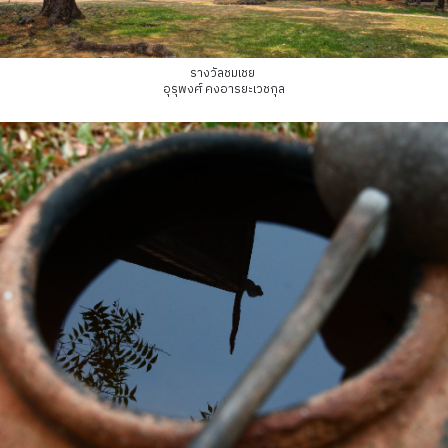
รางวัลชมเชย
อุรุพงศ์ คงอารยะเวชกุล