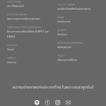
OUR HISTORY
HALL OF FRAME
ประวัติสมาคมฯ
หอเกียรติยศศิลปินนักถ่ายภาพ
EXECUTIVE BOARD
NEWS
คณะกรรมการบริหารสมาคมฯ
ข่าวประกาศ
A.RPST AND F.RPST CERTIFICATE
ACTIVITY
โครงการสอบเกียรตินิยม A.RPST และ
กิจกรรม
F.RPST
MEMBER REGISTRATION
CONTACT
สมัครสมาชิก
ติดต่อ
POLICY
ARTICLE
นโยบายการใช้งาน
บทความ
สมาคมถ่ายภาพแห่งประเทศไทย ในพระบรมราชูปถัมภ์