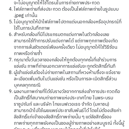
จะไม่อนุญาตให้ใช้โดรนในการถ่ายภาพประกวด
ไฟล์ภาพถ่ายที่ส่งประกวด ต้องเป็นไฟล์ภาพถ่ายในรูปแบบ
.jpeg เท่านั้น
ไม่อนุญาตให้นำไฟล์ภาพไปตกแต่งนอกกล้องหรืออุปกรณ์ที่
ใช้ในการบันทึกภาพ
สำหรับกล้องที่มีโปรแกรมตกแต่งภาพในตัวกล้องเลย
สามารถใช้ทำการปรับแต่งภาพได้ แต่ภาพทุกภาพต้องเกิด
จากการลั่นชัตเตอร์เพียงครั้งเดียว ไม่อนุญาตให้ใช้วิธีซ้อน
ภาพหรือถ่ายซ้ำ
กรุณาตั้งวันเวลาของกล้องให้ถูกต้องทุกครั้งที่เข้าร่วมการ
แข่งขัน ภาพที่ถ่ายนอกเวลาการแข่งขันจะถูกตัดสิทธิ์ทันที
ผู้เข้าแข่งขันต้องไม่ถ่ายภาพในสถานที่หวงห้ามซึ่งจะแจ้งราย
ละเอียดเพิ่มเติมในวันแข่งขัน หรือเป็นการละเมิดสิทธิ์ส่วน
บุคคลทุกกรณี
ผลงานภาพถ่ายที่ได้รับรางวัลจากการส่งเข้าการประกวดถือ
เป็นสิทธิ์ที่สมาคมถ่ายภาพแห่งประเทศไทย ในพระบรม
ราชูปถัมภ์ และบริษัท ไทยเบฟเวอเรจ จำกัด (มหาชน)
สามารถนำไปใช้เผยแพร่ประชาสัมพันธ์ได้ โดยไม่ต้องเสียค่า
ลิขสิทธิ์แก่เจ้าของลิขสิทธิ์ภาพถ่ายนั้น ๆ แต่ลิขสิทธิ์ของ
ภาพถ่ายทุกภาพยังคงเป็นของผู้ถ่ายภาพอย่างสมบูรณ์ ทั้งนี้ผู้