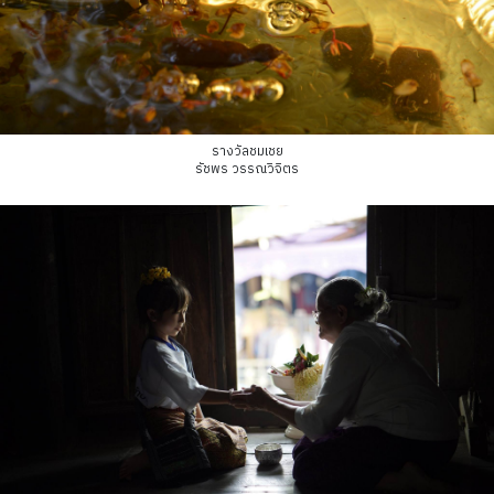
รางวัลชมเชย
รัชพร วรรณวิจิตร