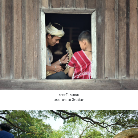
รางวัลชมเชย
อรรถกรณ์ จิณะโสต