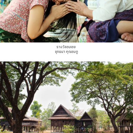
รางวัลชมเชย
ยุทธนา คุณชมภู