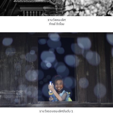
รางวัลชนะเลิศ
กัณย์ ชิดโฉม
รางวัลรองชนะเลิศอันดับ 1