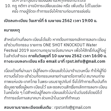
จัดฯ จะระบุชื่อเจ้าของผลงานให้ทุกครั้งที่นำไปใช้
กฎ กติกา อาจมีการเปลี่ยนแปลง หรือ เพิ่มเติม ได้ในแต่ละ
ครั้ง ทางผู้จัดจะทำการแจ้งให้ทราบก่อนการแข่งขัน
เปิดลงทะเบียน วันเสาร์ที่
6 เมษายน 2562 เวลา 19:00 น.
หมายเหตุ
สำหรับท่านที่ลงทะเบียนได้แล้ว หากต้องการยกเลิกการลงทะเบียน
เข้าร่วมกิจกรรม รายการ ONE SHOT KNOCKOUT Water
Festival 2019 ขอความกรุณาแจ้งสมาคมฯ เพื่อให้สิทธิ์กับผู้ที่อยู่
ในลำดับสำรอง
ภายในวันพุธที่
10 เมษายน 2562 เวลา 16:00 น.
ทางระบบลงทะเบียน หรือ email มาที่ rpst.info@gmail.com
เนื่องด้วยที่ผ่านมา มีผู้ที่ลงทะเบียนแล้วไม่มาจำนวนหนึ่ง ทำให้ผู้ที่มี
ความตั้งใจจะเข้าร่วมกิจกรรมหลายท่านขาดโอกาสไป สมาคมถ่าย
ภาพแห่งประเทศไทย ในพระบรมราชูปถัมภ์ จึงได้ทำการเก็บบันทึก
ข้อมูลรายชื่อผู้ลงทะเบียนไว้ และขอสงวนสิทธิ์ยกเลิกการลงทะเบียน
ในครั้งต่อ ๆ ไปสำหรับผู้ที่ลงทะเบียนแล้วไม่มาในวันจริงโดยมิได้
ทำการแจ้งทางสมาคมฯ ล่วงหน้าในเวลาที่กำหนด
สอบถามรายละเอียดเพิ่มเติม
: rpst.info@gmail.com