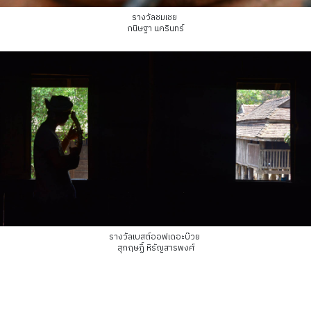
รางวัลชมเชย
กนิษฐา นครินทร์
รางวัลเบสต์ออฟเดอะบ๊วย
สุกฤษฏิ์ หิรัญสารพงศ์