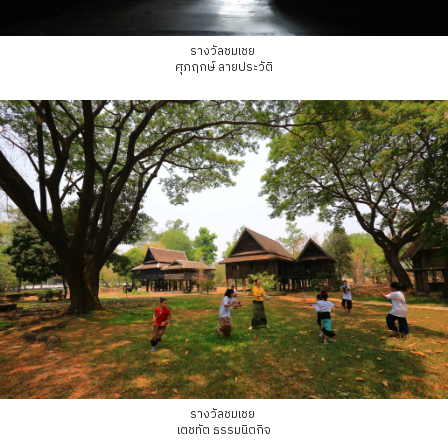
รางวัลชมเชย
ศุภฤกษ์ ลายประวัติ
รางวัลชมเชย
เตชทัต ธรรมนิตกิจ