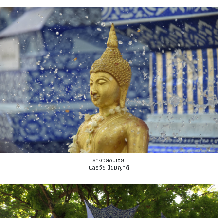
รางวัลชมเชย
นลธวัช นิยมญาติ