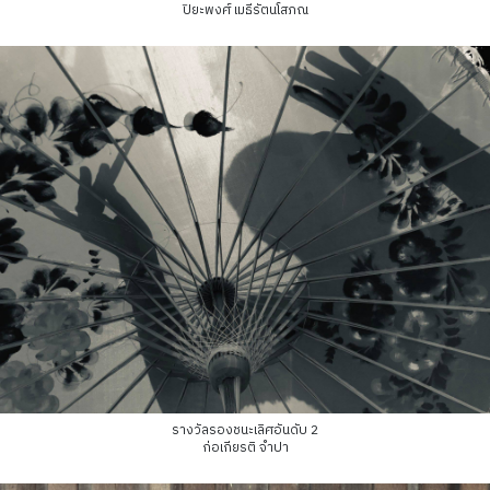
ปิยะพงศ์ เมธีรัตนโสภณ
รางวัลรองชนะเลิศอันดับ 2
ก่อเกียรติ จำปา