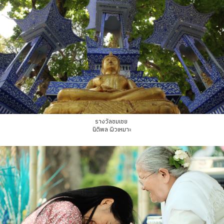
รางวัลชมเชย
นิติพล ผิวเหมาะ