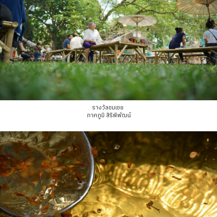
รางวัลชมเชย
ภาคภูมิ สิริพิพัฒน์