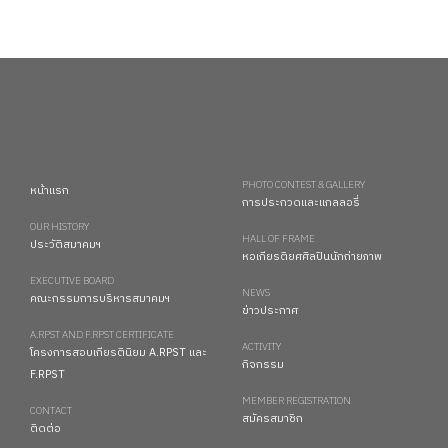
PHOTO CONTEST & GALLERY
หน้าแรก
การประกวดและแกลลอรี่
OUR HISTORY
HALL OF FRAME
ประวัติสมาคมฯ
หอเกียรติยศศิลปินนักถ่ายภาพ
EXECUTIVE BOARD
NEWS
คณะกรรมการบริหารสมาคมฯ
ข่าวประกาศ
A.RPST AND F.RPST CERTIFICATE
ACTIVITY
โครงการสอบเกียรตินิยม A.RPST และ
กิจกรรม
F.RPST
MEMBER REGISTRATION
CONTACT
สมัครสมาชิก
ติดต่อ