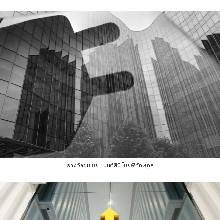
รางวัลชมเชย : มนต์สินี ไชยพิทักษ์กูล