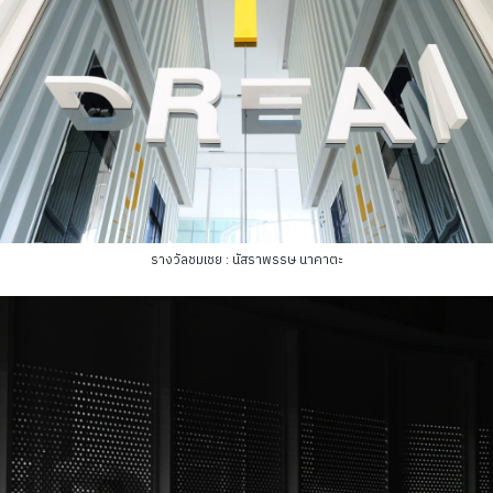
รางวัลชมเชย : นัสราพรรษ นาคาตะ