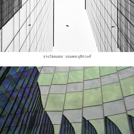
รางวัลชมเชย : จอมพล มุสิกวงศ์