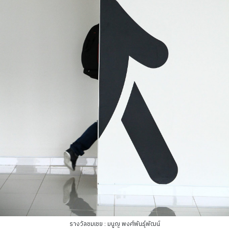
รางวัลชมเชย : มนูญ พงศ์พันธุ์พัฒน์