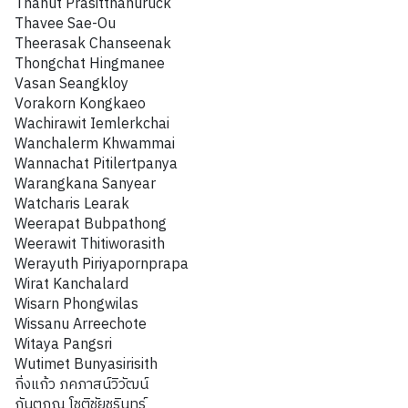
Thanut Prasitthanuruck
Thavee Sae-Ou
Theerasak Chanseenak
Thongchat Hingmanee
Vasan Seangkloy
Vorakorn Kongkaeo
Wachirawit Iemlerkchai
Wanchalerm Khwammai
Wannachat Pitilertpanya
Warangkana Sanyear
Watcharis Learak
Weerapat Bubpathong
Weerawit Thitiworasith
Werayuth Piriyapornprapa
Wirat Kanchalard
Wisarn Phongwilas
Wissanu Arreechote
Witaya Pangsri
Wutimet Bunyasirisith
กิ่งแก้ว ภคภาสน์วิวัฒน์
กันตภณ โชติชัยชรินทร์