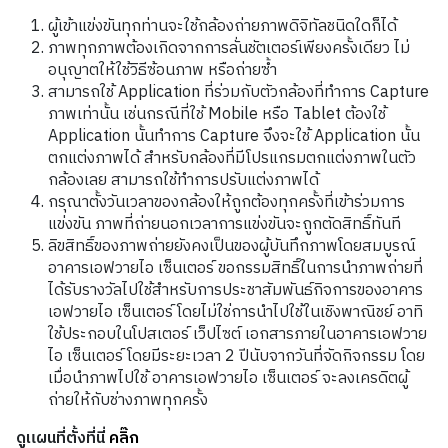
ผู้เข้าแข่งขันทุกท่านจะใช้กล้องถ่ายภาพดิจิทัลชนิดใดก็ได้
ภาพทุกภาพต้องเกิดจากการลั่นชัตเตอร์เพียงครั้งเดียว
ไม่
อนุญาตให้ใช้วิธีซ้อนภาพ
หรือถ่ายซ้ำ
สามารถใช้
Application
ที่ร่วมกับตัวกล้องที่ทำการ
Capture
ภาพเท่านั้น
เช่นกรณีที่ใช้
Mobile
หรือ
Tablet
ต้องใช้
Application
นั้นทำการ
Capture
จึงจะใช้
Application
นั้น
ตกแต่งภาพได้
สำหรับกล้องที่มีโปรแกรมตกแต่งภาพในตัว
กล้องเลย
สามารถใช้ทำการปรับแต่งภาพได้
กรุณาตั้งวันเวลาของกล้องให้ถูกต้องทุกครั้งที่เข้าร่วมการ
แข่งขัน
ภาพที่ถ่ายนอกเวลาการแข่งขันจะ
ถูกตัดสิทธิ์ทันที
ลิขสิทธิ์ของภาพถ่ายยังคงเป็นของผู้บันทึกภาพโดยสมบูรณ์
อาคารเอฟวายไอ เซ็นเตอร์ ขอกรรมสิทธิ์ในการนำภาพถ่ายที่
ได้รับรางวัลไปใช้สำหรับการประชาสัมพันธ์กิจการของอาคาร
เอฟวายไอ เซ็นเตอร์ โดยไม่ใช่การนำไปใช้ในเชิงพาณิชย์ อาทิ
ใช้ประกอบในโปสเตอร์ เว็ปไซต์ เอกสารภายในอาคารเอฟวาย
ไอ เซ็นเตอร์ โดยมีระยะเวลา 2 ปีนับจากวันที่จัดกิจกรรม โดย
เมื่อนำภาพไปใช้ อาคารเอฟวายไอ เซ็นเตอร์ จะลงเครดิตผู้
ถ่ายให้กับช่างภาพทุกครั้ง
ดูแผนที่ตั้งที่นี่
คลิ๊ก