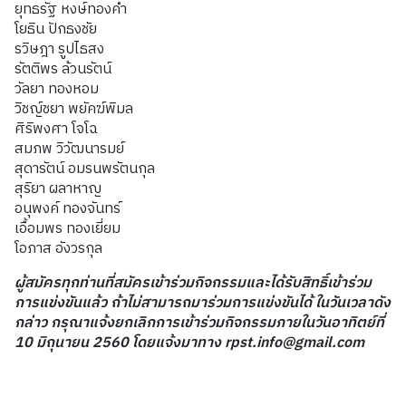
ยุทธรัฐ หงษ์ทองคำ
โยธิน ปักธงชัย
รวิษฎา รูปไธสง
รัตติพร ล้วนรัตน์
วัลยา ทองหอม
วิชญ์ชยา พยัคฆ์พิมล
ศิริพงศา โจโฉ
สมภพ วิวัฒนารมย์
สุดารัตน์ อมรนพรัตนกุล
สุริยา ผลาหาญ
อนุพงค์ ทองจันทร์
เอื้อมพร ทองเยี่ยม
โอภาส อังวรกุล
ผู้สมัครทุกท่านที่สมัครเข้าร่วมกิจกรรมและได้รับสิทธิ์เข้าร่วม
การแข่งขันแล้ว ถ้าไม่สามารถมาร่วมการแข่งขันได้ ในวันเวลาดัง
กล่าว กรุณาแจ้งยกเลิกการเข้าร่วมกิจกรรมภายในวันอาทิตย์ที่
10 มิถุนายน 2560 โดยแจ้งมาทาง rpst.info@gmail.com