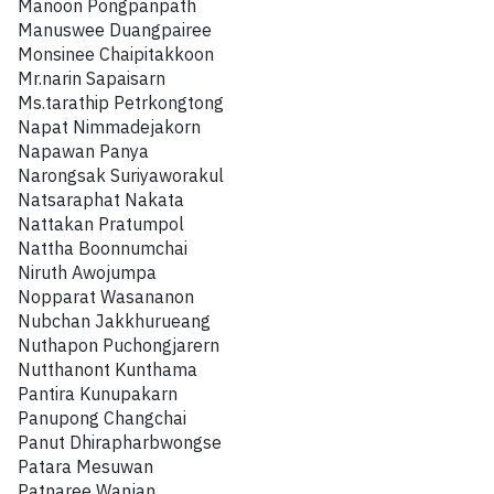
Manoon Pongpanpath
Manuswee Duangpairee
Monsinee Chaipitakkoon
Mr.narin Sapaisarn
Ms.tarathip Petrkongtong
Napat Nimmadejakorn
Napawan Panya
Narongsak Suriyaworakul
Natsaraphat Nakata
Nattakan Pratumpol
Nattha Boonnumchai
Niruth Awojumpa
Nopparat Wasananon
Nubchan Jakkhurueang
Nuthapon Puchongjarern
Nutthanont Kunthama
Pantira Kunupakarn
Panupong Changchai
Panut Dhirapharbwongse
Patara Mesuwan
Patnaree Wanjan