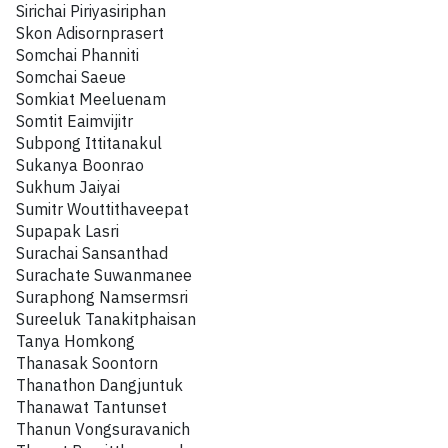
Sirichai Piriyasiriphan
Skon Adisornprasert
Somchai Phanniti
Somchai Saeue
Somkiat Meeluenam
Somtit Eaimvijitr
Subpong Ittitanakul
Sukanya Boonrao
Sukhum Jaiyai
Sumitr Wouttithaveepat
Supapak Lasri
Surachai Sansanthad
Surachate Suwanmanee
Suraphong Namsermsri
Sureeluk Tanakitphaisan
Tanya Homkong
Thanasak Soontorn
Thanathon Dangjuntuk
Thanawat Tantunset
Thanun Vongsuravanich