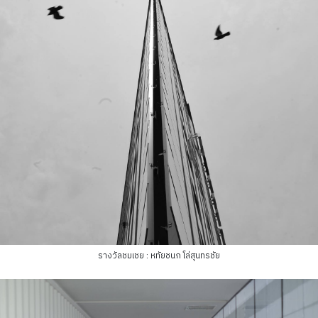
รางวัลชมเชย : หทัยชนก โล่สุนทรชัย