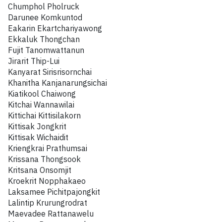
Chumphol Pholruck
Darunee Komkuntod
Eakarin Ekartchariyawong
Ekkaluk Thongchan
Fujit Tanomwattanun
Jirarit Thip-Lui
Kanyarat Sirisrisornchai
Khanitha Kanjanarungsichai
Kiatikool Chaiwong
Kitchai Wannawilai
Kittichai Kittisilakorn
Kittisak Jongkrit
Kittisak Wichaidit
Kriengkrai Prathumsai
Krissana Thongsook
Kritsana Onsomjit
Kroekrit Nopphakaeo
Laksamee Pichitpajongkit
Lalintip Krurungrodrat
Maevadee Rattanawelu