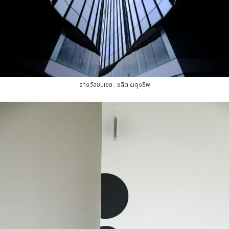
รางวัลชมเชย : ชลิต ผดุงชีพ