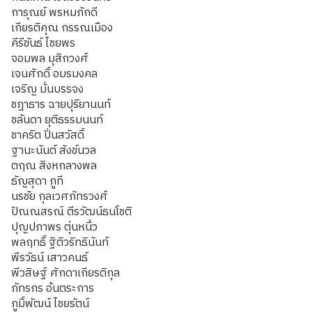
การุณย์ พรหมภักดี
เกียรติคุณ กรรณเมือง
คีรีขันธ์ ไชยพร
จอมพล มุสิกวงศ์
เจนศักดิ์ อมรมงคล
เจริญ มั่นบรรจง
ชฎาธาร ฉายปุริยานนท์
ชลันดา ยุติธรรมนนท์
ชาคริต ปิ่นสวัสดิ์
ฐานะนันต์ สังข์นวล
ตฤณ สิงหกลางพล
ธัญสุดา ภูที
นรชัย กุลเวศภัทรวงศ์
ปัณณสรณ์ ตีรวัฒน์ธนโชติ
ปุญปภาพร ตุ่นหนิ้ว
พลฤทธิ์ ฐิติวริทธินันท์
พีรวัธน์ เสาวคนธ์
พีวสิษฐ์ ศักดาเกียรติกุล
ภัทรกร อ้นตระการ
ภูมิ์พัฒน์ ไชยรัตน์