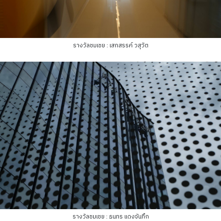
รางวัลชมเชย : เสกสรรค์ วสุวัต
รางวัลชมเชย : ธนทร แดงจันทึก