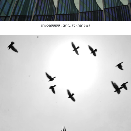
รางวัลชมเชย : ตฤณ สิงหกลางพล