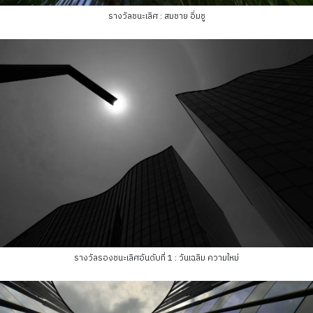
รางวัลชนะเลิศ : สมชาย อิ่มชู
รางวัลรองชนะเลิศอันดับที่ 1 : วันเฉลิม ความใหม่