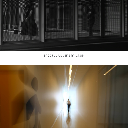
รางวัลชมเชย : สาธิกา นาวีระ