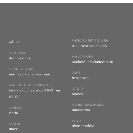
PHOTO CONTEST & GALLERY
หน้าแรก
การประกวดและแกลลอรี่
OUR HISTORY
HALL OF FRAME
ประวัติสมาคมฯ
หอเกียรติยศศิลปินนักถ่ายภาพ
EXECUTIVE BOARD
NEWS
คณะกรรมการบริหารสมาคมฯ
ข่าวประกาศ
A.RPST AND F.RPST CERTIFICATE
ACTIVITY
โครงการสอบเกียรตินิยม A.RPST และ
กิจกรรม
F.RPST
MEMBER REGISTRATION
CONTACT
สมัครสมาชิก
ติดต่อ
POLICY
ARTICLE
นโยบายการใช้งาน
บทความ