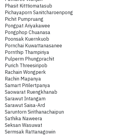
Phasit Kitttiomatasub
Pichayaporn Sanitcharoenpong
Pichit Pumpruang
Pongpat Ariyakawee
Pongphop Chuanasa
Poonsak Kuernkuob
Pornchai Kuwattanasanee
Pornthip Thampiriya
Pulperm Phungprachit
Purich Threesiripob
Rachain Wongperk
Rachin Mapanya
Samart Pitilertpanya
Saowarat Ruengkhanab
Sarawut Intangam
Sarawut Saisa-Ard
Saruntorn Sirithanachaipun
Sathika Naweera
Seksan Wasuwat
Sermsak Rattanagowin