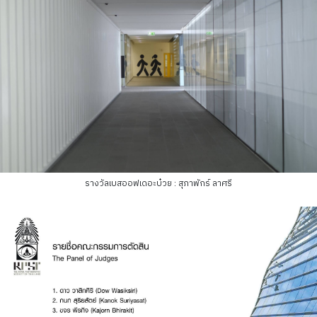
รางวัลเบสออฟเดอะบ๋วย : สุภาพักร์ ลาศรี