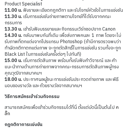
Product Specialist
11.00
น
.
ฟังรายละเอียดกฎกติกา และรับโจทย์หัวข้อในการแข่งขัน
11.30
น
.
เริ่มการแข่งขันถ่ายภาพตามโจทย์ที่ได้รับจากคณะ
กรรมการ
13.30
น.
เข้ารับฟังบรรยายและกิจกรรมเวิร์กชอปจาก Canon
14.30
น
.
กลับมาพบกันที่เดิม เพื่อส่งภาพคนละ 1 ภาพ โดยจะไม่
รับภาพที่ตกแต่งจากโปรแกรม Photoshop (ถ้ามีการตรวจพบว่า
ทำผิดกติกาตกแต่งภาพ จะถูกตัดสิทธิ์ในการแข่งขัน รวมทั้งจะถูก
Black List ในการแข่งขันครั้งต่อๆ ไปทันที)
15.00
น
.
เริ่มการตัดสินภาพ พร้อมทั้งรับฟังคำวิจารณ์ และคำ
แนะนำทางด้านการถ่ายภาพจากคณะกรรมการตัดสินภาพผู้ทรง
คุณวุฒิจากสมาคมฯ
18.00
น
.
ประกาศผลผู้ชนะการแข่งขันประกวดถ่ายภาพ และพิธี
มอบของรางวัล และถ้วยรางวัลจากสมาคมฯ
วิธีการสมัครเข้าร่วมกิจกรรม
สามารถสมัครเพื่อเข้าร่วมกิจกรรมได้ที่นี่
ตั้งแต่บัดนี้เป็นต้นไป
ค
ลิ๊ก
กฎกติกาการแข่งขัน