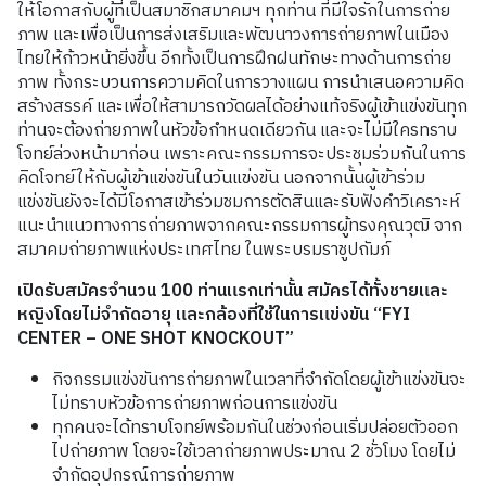
ให้โอกาสกับผู้ที่เป็นสมาชิกสมาคมฯ ทุกท่าน ที่มีใจรักในการถ่าย
ภาพ และเพื่อเป็นการส่งเสริมและพัฒนาวงการถ่ายภาพในเมือง
ไทยให้ก้าวหน้ายิ่งขึ้น อีกทั้งเป็นการฝึกฝนทักษะทางด้านการถ่าย
ภาพ ทั้งกระบวนการความคิดในการวางแผน การนำเสนอความคิด
สร้างสรรค์ และเพื่อให้สามารถวัดผลได้อย่างแท้จริงผู้เข้าแข่งขันทุก
ท่านจะต้องถ่ายภาพในหัวข้อกำหนดเดียวกัน และจะไม่มีใครทราบ
โจทย์ล่วงหน้ามาก่อน เพราะคณะกรรมการจะประชุมร่วมกันในการ
คิดโจทย์ให้กับผู้เข้าแข่งขันในวันแข่งขัน นอกจากนั้นผู้เข้าร่วม
แข่งขันยังจะได้มีโอกาสเข้าร่วมชมการตัดสินและรับฟังคำวิเคราะห์
แนะนำแนวทางการถ่ายภาพจากคณะกรรมการผู้ทรงคุณวุฒิ จาก
สมาคมถ่ายภาพแห่งประเทศไทย ในพระบรมราชูปถัมภ์
เปิดรับสมัครจำนวน
100
ท่านแรกเท่านั้น
สมัครได้ทั้งชายและ
หญิงโดยไม่จำกัดอายุ
และกล้องที่ใช้ในการแข่งขัน “FYI
CENTER – ONE SHOT KNOCKOUT”
กิจกรรมแข่งขันการถ่ายภาพในเวลาที่จำกัดโดยผู้เข้าแข่งขันจะ
ไม่ทราบหัวข้อการถ่ายภาพก่อนการ
แข่งขัน
ทุกคนจะได้ทราบโจทย์พร้อมกันในช่วงก่อนเริ่มปล่อยตัวออก
ไปถ่ายภาพ
โดยจะใช้เวลาถ่ายภาพประมาณ
2
ชั่วโมง
โดยไม่
จำกัดอุปกรณ์การถ่ายภาพ