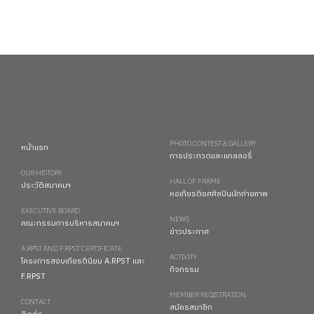
PHOTO CONTEST & GALLERY
หน้าแรก
การประกวดและแกลลอรี่
OUR HISTORY
HALL OF FRAME
ประวัติสมาคมฯ
หอเกียรติยศศิลปินนักถ่ายภาพ
EXECUTIVE BOARD
NEWS
คณะกรรมการบริหารสมาคมฯ
ข่าวประกาศ
A.RPST AND F.RPST CERTIFICATE
ACTIVITY
โครงการสอบเกียรตินิยม A.RPST และ
กิจกรรม
F.RPST
MEMBER REGISTRATION
CONTACT
สมัครสมาชิก