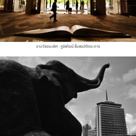
รางวัลชนะเลิศ : ภูมิพัฒน์ ลิ้มสมบัติตระการ