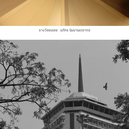
รางวัลชมเชย : นภัทร นิมมานเดชากร