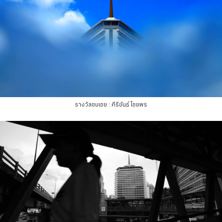
รางวัลชมเชย : คีรีขันธ์ ไชยพร