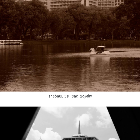
รางวัลชมเชย : ชลิต ผดุงชีพ