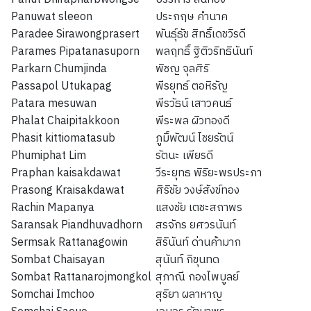
Panuwat sleeon
ประกฤษ คำนาค
Paradee Sirawongprasert
พันธุ์ธัช สิทธิ์เดชวิรดี
Parames Pipatanasuporn
พลฤทธิ์ ฐิติวริทธินันท์
Parkarn Chumjinda
พิชญ จุลศิริ
Passapol Utukapag
พีรยุทธ์ ตอหิรัญ
Patara mesuwan
พีรวัธน์ เสาวคนธ์
Phalat Chaipitakkoon
พีระพล ผิวทองดี
Phasit kittiomatasub
ภูมิ์พัฒน์ ไชยรัตน์
Phumiphat Lim
รัตนะ เพียรดี
Praphan kaisakdawat
วีระยุทธ พิริยะพรประภา
Prasong Kraisakdawat
ศิริชัย วงษ์สังข์ทอง
Rachin Mapanya
แสงชัย เตชะสถาพร
Saransak Piandhuvadhorn
สรจักร ยศวรนันท์
Sermsak Rattanagowin
สิรินันท์ ด่านค้ามาก
Sombat Chaisayan
สุนันท์ กิขุนทด
Sombat Rattanarojmongkol
สุภาณี กองไพบูลย์
Somchai Imchoo
สุริยา ผลาหาญ