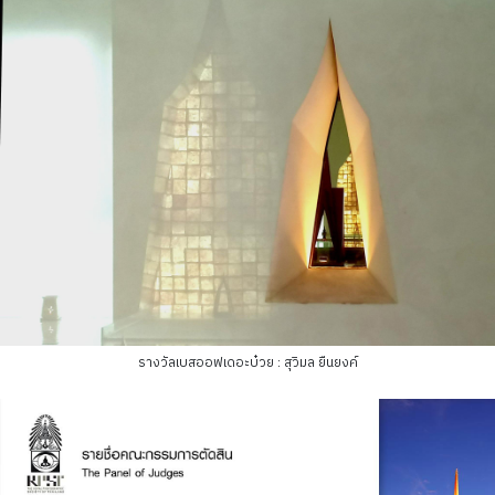
รางวัลเบสออฟเดอะบ๋วย : สุวิมล ยืนยงค์