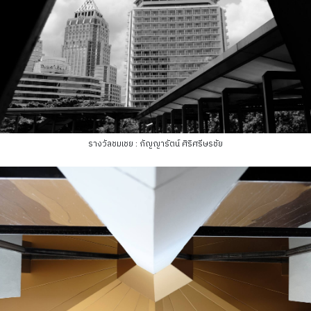
รางวัลชมเชย : กัญญารัตน์ ศิริศรีษรชัย