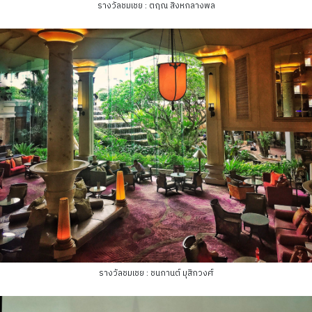
รางวัลชมเชย : ตฤณ สิงหกลางพล
รางวัลชมเชย : ชนกานต์ มุสิกวงศ์