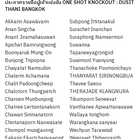
ประกาศรายชื่อผู้เข้าแข่งขัน ONE SHOT KNOCKOUT : DUSIT
THANI BANGKOK
Akkarin Asawàvarin
Subpong Ittitanakul
Anan Singcha
Surachet Inanchan
Anant Jiramahasuwan
Suraphong Namsermsri
Apichat Bamrungwong
Suwanna
Boonyaruk Mung-On
Tapaneeyagrongod
Bunjong Tripopna
Suwimonl Yuenyong
Chaiyatat Namsubin
Thanachoke Poomsirichayo
Chalerm Achamana
THANYARAT SIRINONGBUA
Chalit Padoongcheep
Thavee Saeou
Chalotorn Thungpetch
THERAJADE KLANGNURA
Charoen Munbunjong
Tikumporn Seneevat
Chatree Lertsintanakorn
Vanthanee Apiwattanasawe
Chawan Sirimanatorn
Wallaya tonghom
Chintanaporn Naowasate
Warangkana sanyear
Chompol musigavong
Wechyun Tarawisid
Eakarin Ekartchariyawong
Weerawit Thitiworasith