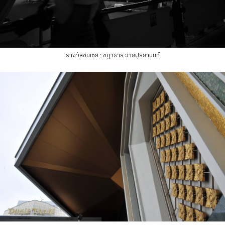
รางวัลชมเชย : ชฎาธาร ฉายปุริยานนท์