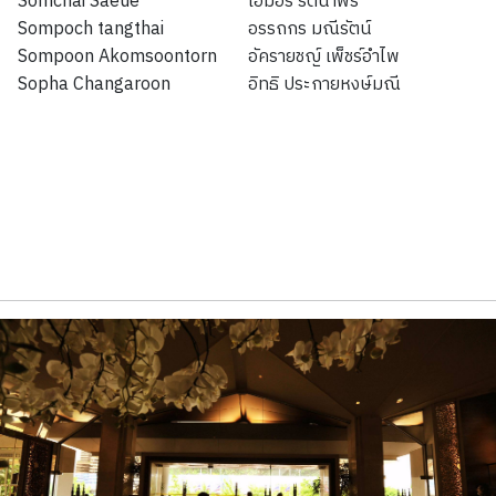
Somchai Saeue
เอมอร รัตนาพร
Sompoch tangthai
อรรถกร มณีรัตน์
Sompoon Akomsoontorn
อัครายชญ์ เพ็ชร์อำไพ
Sopha Changaroon
อิทธิ ประกายหงษ์มณี