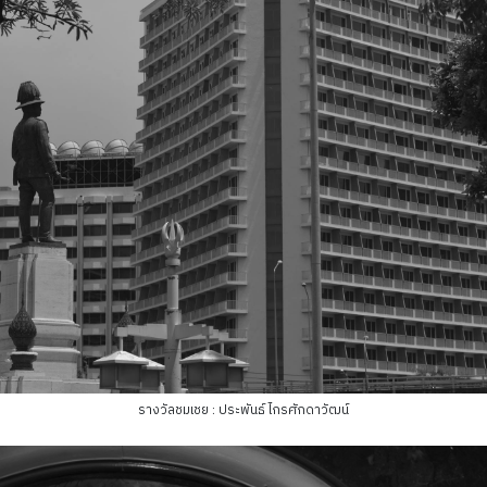
รางวัลชมเชย : ประพันธ์ ไกรศักดาวัฒน์