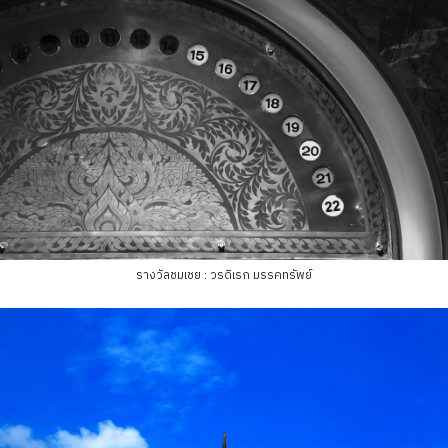
รางวัลชมเชย : วรดิเรก มรรคทรัพย์