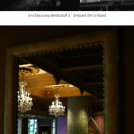
รางวัลรองชนะเลิศอันดับที่ 1 : อัครินทร์ อัศววารินทร์