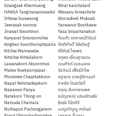
Griangsak Khemluang
Wirat kanchalard
HANSA Tangmanpoowadol
Wissanu Arreechote
Itthinai Sureesong
Worradirek Muksab
Jeerasak soonrai
Yaowanut Bootkaew
Jirawat Siwuttinon
Yasa Siripattanakun
Kanyarat Sirisrisornchai
กิ่งแก้ว ภคภาสน์วิวัฒน์
Kingkeo Soonthornpitipatra
กิตติศักดิ์ วิชัยดิษฐ์
Kitchai Wannawilai
คีรีขันธ์ ไชยพร
Kittichai Kittisilakorn
จตุพร เขื่อนสุวรรณ
Lawanakorn Aksornmus
เจนศักด์ อมรมงคล
Malee Roekpornpipat
จิรวัฒน์ เพ็ชร์อำไพ
Monsinee Chaipitakkoon
ชฎาธาร ฉายปุริยานนท์
Napat Nimmadejakorn
ชาคริต ปิ่นสวัสดิ์
Napawan Panya
ตฤณ สิงหกลางพล
Natakorn Thong-on
ธนัญกรณ์ เปรมรัตนชัย
Natsuda Chantara
ธีรธัช โน๊ตศิริ
Nuthapon Puchongjarern
เบญจวิญญู ศรัณย์
Panut Dhirapharbwongse
บรรหาร ลิ้นทอง