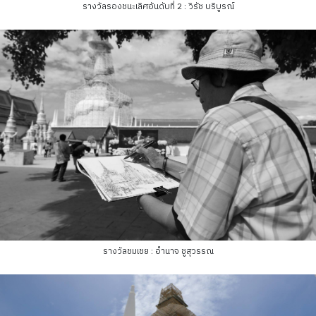
รางวัลรองชนะเลิศอันดับที่ 2 : วิรัช บริบูรณ์
รางวัลชมเชย : อำนาจ ชูสุวรรณ