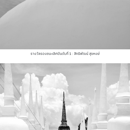
รางวัลรองชนะเลิศอันดับที่ 1 : สิทธิพัฒน์ สุขหงษ์