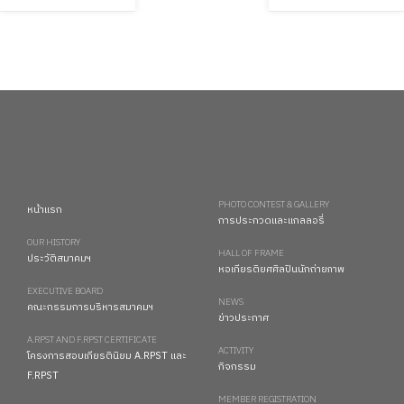
PHOTO CONTEST & GALLERY
หน้าแรก
การประกวดและแกลลอรี่
OUR HISTORY
HALL OF FRAME
ประวัติสมาคมฯ
หอเกียรติยศศิลปินนักถ่ายภาพ
EXECUTIVE BOARD
NEWS
คณะกรรมการบริหารสมาคมฯ
ข่าวประกาศ
A.RPST AND F.RPST CERTIFICATE
ACTIVITY
โครงการสอบเกียรตินิยม A.RPST และ
กิจกรรม
F.RPST
MEMBER REGISTRATION