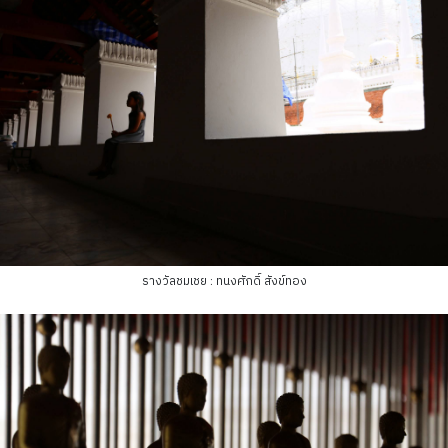
รางวัลชมเชย : ทนงศักดิ์ สังข์ทอง