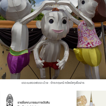
เดอะเบสออฟเดอะบ๋วย : จักรกฤษณ์ ทรัพย์สกุลโอฬาร