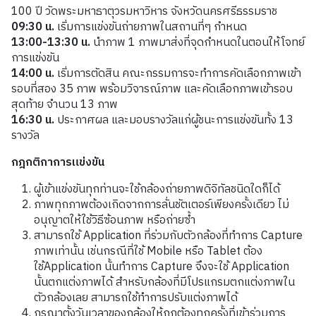
100 ปี
วัดพระมหาธาตุวรมหาวิหาร จังหวัดนครศรีธรรมราช
09:30
น
.
เริ่มการแข่งขันถ่ายภาพในสถานที่ๆ
กำหนด
13:00-13:30
น
.
นำภาพ
1
ภาพมาส่งที่จุดกำหนดในตอนให้โจทย์
การแข่งขัน
14:00
น
.
เริ่มการตัดสิน
คณะกรรมการจะทำการคัดเลือกภาพเข้า
รอบที่สอง
35
ภาพ
พร้อมวิจารณ์ภาพ
และคัดเลือกภาพเข้ารอบ
สุดท้าย
จำนวน
13
ภาพ
16:30
น
.
ประกาศผล
และมอบรางวัลแก่ผู้ชนะการแข่งขันทั้ง
13
รางวัล
กฎกติกาการแข่งขัน
ผู้เข้าแข่งขันทุกท่านจะใช้กล้องถ่ายภาพดิจิทัลชนิดใดก็ได้
ภาพทุกภาพต้องเกิดจากการลั่นชัตเตอร์เพียงครั้งเดียว ไม่
อนุญาตให้ใช้วิธีซ้อนภาพ หรือถ่ายซ้ำ
สามารถใช้
Application
ที่ร่วมกับตัวกล้องที่ทำการ
Capture
ภาพเท่านั้น เช่นกรณีที่ใช้
Mobile
หรือ
Tablet
ต้อง
ใช้
Application
นั้นทำการ
Capture
จึงจะใช้
Application
นั้นตกแต่งภาพได้ สำหรับกล้องที่มีโปรแกรมตกแต่งภาพใน
ตัวกล้องเลย สามารถใช้ทำการปรับแต่งภาพได้
กรุณาตั้งวันเวลาของกล้องให้ถูกต้องทุกครั้งที่เข้าร่วมการ