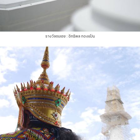
รางวัลชมเชย : อิทธิพล ทองแป้น