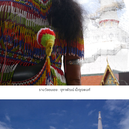
รางวัลชมเชย : จุฑาพัฒน์ เบ็ญจพงศ์