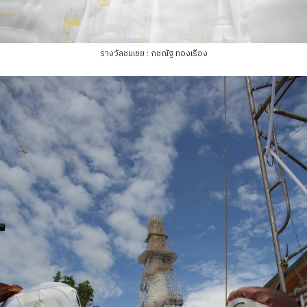
รางวัลชมเชย : กชณัฐ ทองเรือง