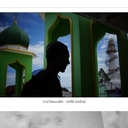
รางวัลชนะเลิศ : วรศิริ คชรัตน์