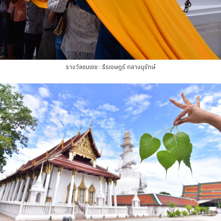
รางวัลชมเชย : ธีรเจษฎร์ กลางนุรักษ์