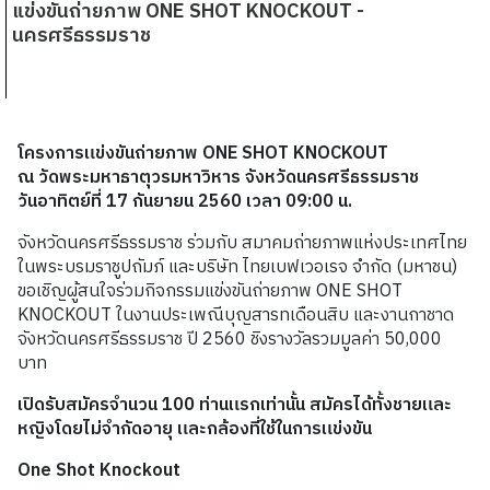
แข่งขันถ่ายภาพ ONE SHOT KNOCKOUT -
นครศรีธรรมราช
โครงการแข่งขันถ่ายภาพ
ONE SHOT KNOCKOUT
ณ
วัดพระมหาธาตุวรมหาวิหาร
จังหวัดนครศรีธรรมราช
วันอาทิตย์ที่
17
กันยายน
2560
เวลา
09:00
น
.
จังหวัดนครศรีธรรมราช ร่วมกับ สมาคมถ่ายภาพแห่งประเทศไทย
ในพระบรมราชูปถัมภ์ และบริษัท
ไทยเบฟเวอเรจ
จำกัด
(
มหาชน
)
ขอเชิญผู้สนใจร่วมกิจกรรมแข่งขันถ่ายภาพ
ONE SHOT
KNOCKOUT
ในงานประเพณีบุญสารทเดือนสิบ และงานกาชาด
จังหวัดนครศรีธรรมราช ปี
2560
ชิงรางวัลรวมมูลค่า
50,000
บาท
เปิดรับสมัครจำนวน
100
ท่านแรกเท่านั้น
สมัครได้ทั้งชายและ
หญิงโดยไม่จำกัดอายุ
และกล้องที่ใช้ในการแข่งขัน
One Shot Knockout