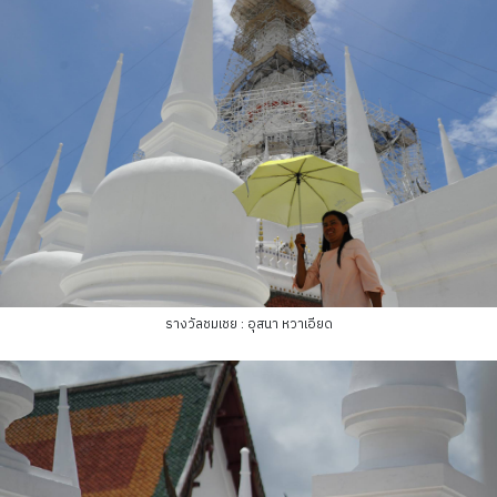
รางวัลชมเชย : อุสนา หวาเอียด