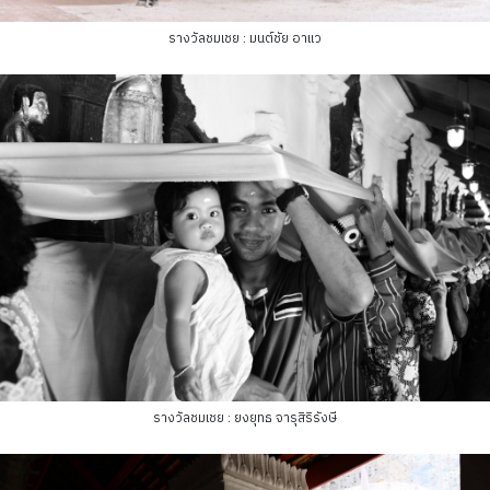
รางวัลชมเชย : มนต์ชัย อาแว
รางวัลชมเชย : ยงยุทธ จารุสิริรังษี