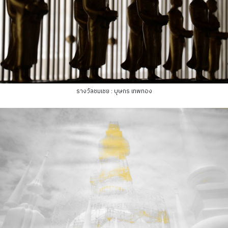
รางวัลชมเชย : บุษกร เทพทอง