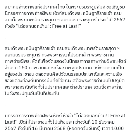
สมาคมถ่ายภาพแห่งประเทศไทย ในพระบรมราชูปถัมภ์ ขอเชิญชม
นิทรรศการภาพถ่ายฝีพระหัตถ์สมเด็จพระกนิษฐาธิราชเจ้า กรม
สมเด็จพระเทพรัตนราชสุดา ฯ สยามบรมราชกุมารี ประจำปี 2567
หัวข้อ “ได้ออกนอกบ้าน! : Free at Last!”
.
สมเด็จพระกนิษฐาธิราชเจ้า กรมสมเด็จพระเทพรัตนราชสุดา ฯ
สยามบรมราชกุมารี ทรงพระกรุณาโปรดเกล้าฯ พระราชทาน
ภาพถ่ายฝีพระหัตถ์เพื่อจัดแสดงในนิทรรศการภาพถ่ายฝีพระหัตถ์
จำนวน 150 ภาพ อันแสดงถึงสภาพภูมิประเทศ วิถีชีวิตความเป็น
อยู่ของประชาชน ตลอดจนศิลปวัฒนธรรมประเพณีและความเชื่อ
ของแต่ละท้องถิ่นที่ทรงบันทึกไว้ขณะเสด็จพระราชดำเนินไปปฏิบัติ
พระราชกรณียกิจทั้งในประเทศและต่างประเทศ รวมถึงภาพถ่าย
ในวังสระปทุมอันเป็นที่ประทับ
.
นิทรรศการภาพถ่ายฝีพระหัตถ์ หัวข้อ “ได้ออกนอกบ้าน! : Free at
Last!” เปิดให้ประชาชนทั่วไปเข้าชมระหว่างวันที่ 10 ธันวาคม
2567 ถึงวันที่ 16 มีนาคม 2568 (หยุดทุกวันจันทร์) เวลา 10.00