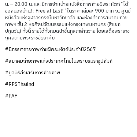
น. – 20.00 น. และมีการจำหน่ายหนังสือภาพถ่ายฝีพระหัตถ์ “ได้
ออกนอกบ้าน! : Free at Last!” ในราคาเล่มละ 900 บาท ณ ศูนย์
หนังสือแห่งจุฬาลงกรณ์มหาวิทยาลัย และห้องทำการสมาคมถ่าย
ภาพฯ ชั้น 2 หอศิลปวัฒนธรรมแห่งกรุงเทพมหานคร (สี่แยก
ปทุมวัน) ทั้งนี้ รายได้ทั้งหมดนำขึ้นทูลเกล้าถวาย โดยเสด็จพระราช
กุศลตามพระราชอัธยาศัย
#นิทรรศการภาพถ่ายฝีพระหัตถ์ประจำปี2567
#สมาคมถ่ายภาพแห่งประเทศไทยในพระบรมราชูปถัมภ์
#มูลนิธิส่งเสริมการถ่ายภาพ
#RPSThailnd
#PAF