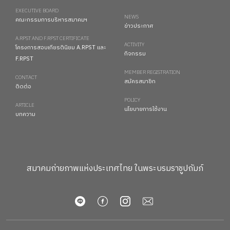
EXECUTIVE BOARD
NEWS
คณะกรรมการบริหารสมาคมฯ
ข่าวประกาศ
A.RPST AND F.RPST CERTIFICATE
ACTIVITY
โครงการสอบเกียรตินิยม A.RPST และ
กิจกรรม
F.RPST
MEMBER REGISTRATION
CONTACT
สมัครสมาชิก
ติดต่อ
POLICY
ARTICLE
นโยบายการใช้งาน
บทความ
สมาคมถ่ายภาพแห่งประเทศไทย ในพระบรมราชูปถัมภ์