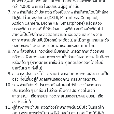
ต่ำกว่า
2,400
พิกเซล และด้านยาวที่สุดของภาพต้องไม่เกิน
กว่า
4,000
พิกเซล ในรูปแบบ
.jpg
เท่านั้น
ภาพถ่ายที่ส่งเข้าประกวด ต้องเป็นภาพถ่ายที่ถ่ายโดยใช้กล้อง
Digital
ในทุกรูปแบบ
(DSLR, Mirrorless, Compact,
Action Camera, Drone
และ
Smartphone)
หรือกล้อง
บรรจุฟิล์ม ในกรณีที่ใช้กล้องบรรจุฟิล์ม จะต้องนำฟิล์มไป
สแกนเป็นไฟล์ภาพดิจิตอลความละเอียดสูง และภาพจาก
อากาศยานไร้คนขับ
(Drone)
จะต้องไม่ละเมิดกฏหมายและข้อ
บังคับของสำนักงานการบินพลเรือนแห่งประเทศไทย
ภาพที่ส่งเข้าประกวดต้องไม่มีลายน้ำ เครดิตภาพ ตัวอักษร
หรือกราฟิกใดๆ ลงบนภาพ รวมทั้งห้ามเว้นขอบภาพเป็นสีขาว
หรือสีใด ๆ
(
หากผิดกติกาข้อนี้ จะถูกคัดเลือกออกโดยไม่มี
ยกเว้นใด ๆ ทั้งสิ้น
)
สามารถปรับแต่งได้ แต่ห้ามทำการตัดต่อภาพจนผิดความเป็น
จริง ทั้งนี้ขึ้นอยู่กับดุลยพินิจของคณะกรรมการตัดสิน
ภาพถ่ายที่ส่งเข้าประกวดต้องไม่เคยได้รับรางวัลจากการ
ประกวดใด
ๆ
มาก่อน
ไม่ว่าจะเป็นการประกวดในเวที
สาธารณะ หรือการประกวดภายในของสมาคม ชมรม หรือ
องค์กรอื่นใด
ผู้ที่ส่งภาพเข้าประกวดต้องรักษาภาพต้นฉบับไว้ ในกรณีที่
คณะกรรมการตัดสินภาพมีข้อสงสัย สามารถเรียกให้ผู้เข้า