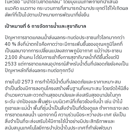
ในหัวข้อ
“
มีน้ำใช้ไม่ขาดแคลน
”
โดยมุ่งเน้นภาพถ่ายที่นำเสนอ
แนวคิด แนวทาง กระบวนการที่สามารถนำมาประยุกต์ใช้ให้เกิดผล
ลัพท์ที่เป็นไปตามเป้าหมายการพัฒนาที่ยั่งยืน
เป้าหมายที่
6
การจัดการน้ำและสุขาภิบาล
ปัญหาการขาดแคลนน้ำส่งผลกระทบต่อประชาชนทั่วโลกมากกว่า
40 %
สิ่งที่น่าตกใจคือคาดว่าจะมีการเพิ่มขึ้นของอุณหภูมิโลกที่
เป็นผลมาจากการเปลี่ยนแปลงสภาพภูมิอากาศ แม้ว่าประชาชน
2,100
ล้านคน ได้รับการเข้าถึงการสุขาภิบาลน้ำที่ดีขึ้นตั้งแต่ปี
2533
แต่การขาดแคลนอุปกรณ์สำหรับน้ำดื่มที่ปลอดภัยยังคงเป็น
ปัญหาหลักที่ส่งผลกระทบต่อทุกทวีป
ภายในปี
2573
การทำให้มีน้ำดื่มที่ปลอดภัยและราคาเหมาะสม
จำเป็นต้องมีการลงทุนโครงสร้างพื้นฐานที่เหมาะสม โดยจัดให้มีสิ่ง
อำนวยความสะดวกด้านสุขอนามัยและส่งเสริมสุขอนามัยในทุก
ระดับ ปกป้องและฟื้นฟูระบบนิเวศน์ที่เกี่ยวข้องกับน้ำ เช่น ป่าไม้
ภูเขาและแม่น้ำ พื้นที่ชุ่มน้ำเป็นสิ่งจำเป็นที่ต้องดูแล ถ้าหากเราจะลด
การขาดแคลนน้ำ นอกจากนี้ ความร่วมมือระหว่างประเทศ ยังเป็น
สิ่งจำเป็นที่จะส่งเสริมให้มีการใช้น้ำอย่างมีประสิทธิภาพและ
สนับสนุนเทคโนโลยีการบำบัดน้ำในประเทศที่กำลังพัฒนา