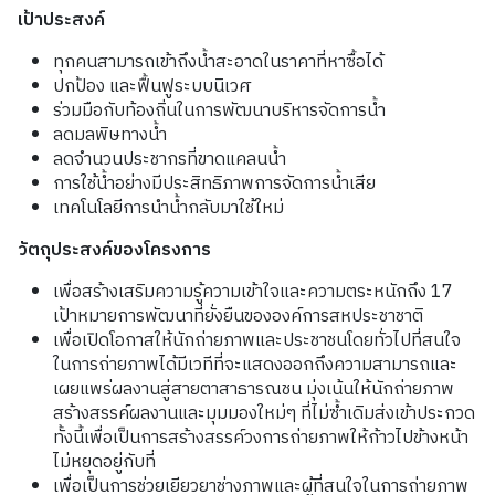
เป้าประสงค์
ทุกคนสามารถเข้าถึงน้ำสะอาดในราคาที่หาซื้อได้
ปกป้อง และฟื้นฟูระบบนิเวศ
ร่วมมือกับท้องถิ่นในการพัฒนาบริหารจัดการน้ำ
ลดมลพิษทางน้ำ
ลดจำนวนประชากรที่ขาดแคลนน้ำ
การใช้น้ำอย่างมีประสิทธิภาพการจัดการน้ำเสีย
เทคโนโลยีการนำน้ำกลับมาใช้ใหม่
วัตถุประสงค์ของโครงการ
เพื่อสร้างเสริมความรู้ความเข้าใจและความตระหนักถึง
17
เป้าหมายการพัฒนาที่ยั่งยืนขององค์การสหประชาชาติ
เพื่อเปิดโอกาสให้นักถ่ายภาพและประชาชนโดยทั่วไปที่สนใจ
ในการถ่ายภาพได้มีเวทีที่จะแสดงออกถึงความสามารถและ
เผยแพร่ผลงานสู่สายตาสาธารณชน มุ่งเน้นให้นักถ่ายภาพ
สร้างสรรค์ผลงานและมุมมองใหม่ๆ ที่ไม่ซ้ำเดิมส่งเข้าประกวด
ทั้งนี้เพื่อเป็นการสร้างสรรค์วงการถ่ายภาพให้ก้าวไปข้างหน้า
ไม่หยุดอยู่กับที่
เพื่อเป็นการช่วยเยียวยาช่างภาพและผู้ที่สนใจในการถ่ายภาพ