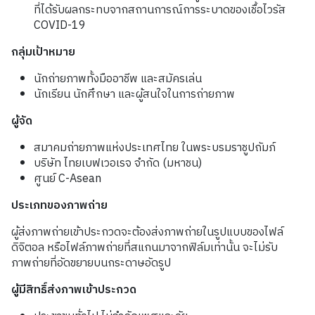
ที่ได้รับผลกระทบจากสถานการณ์การระบาดของเชื้อไวรัส
COVID-19
กลุ่มเป้าหมาย
นักถ่ายภาพทั้งมืออาชีพ และสมัครเล่น
นักเรียน นักศึกษา และผู้สนใจในการถ่ายภาพ
ผู้จัด
สมาคมถ่ายภาพแห่งประเทศไทย ในพระบรมราชูปถัมภ์
บริษัท ไทยเบฟเวอเรจ จำกัด
(
มหาชน
)
ศูนย์
C-Asean
ประเภทของภาพถ่าย
ผู้ส่งภาพถ่ายเข้าประกวดจะต้องส่งภาพถ่ายในรูปแบบของไฟล์
ดิจิตอล หรือไฟล์ภาพถ่ายที่สแกนมาจากฟิล์มเท่านั้น จะไม่รับ
ภาพถ่ายที่อัดขยายบนกระดาษอัดรูป
ผู้มีสิทธิ์ส่งภาพเข้าประกวด