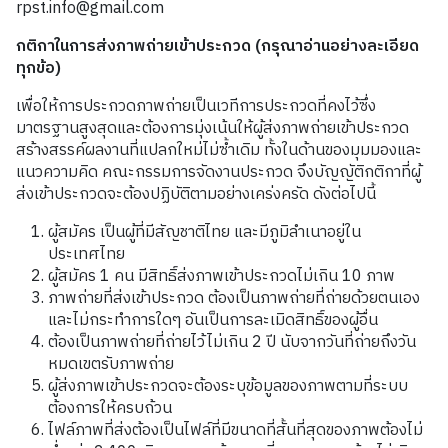
rpst.info@gmail.com
กติกาในการส่งภาพถ่ายเข้าประกวด
(
กรุณาอ่านอย่างละเอียด
ทุกข้อ
)
เพื่อให้การประกวดภาพถ่ายเป็นเวทีการประกวดที่คงไว้ซึ่ง
มาตรฐานสูงสุดและต้องการมุ่งเน้นให้ผู้ส่งภาพถ่ายเข้าประกวด
สร้างสรรค์ผลงานที่แปลกใหม่ไม่ซ้ำเดิม ทั้งในด้านของมุมมองและ
แนวความคิด คณะกรรมการจัดงานประกวด จึงบัญญัติกติกาที่ผู้
ส่งเข้าประกวดจะต้องปฏิบัติตามอย่างเคร่งครัด ดังต่อไปนี้
ผู้สมัคร เป็นผู้ที่มีสัญชาติไทย และมีภูมิลำเนาอยู่ใน
ประเทศไทย
ผู้สมัคร
1
คน
มีสิทธิ์ส่งภาพเข้าประกวดไม่เกิน
10
ภาพ
ภาพถ่ายที่ส่งเข้าประกวด
ต้องเป็นภาพถ่ายที่ถ่ายด้วยตนเอง
และไม่กระทำการใดๆ
อันเป็นการละเมิดสิทธิ์ของผู้อื่น
ต้องเป็นภาพถ่ายที่ถ่ายไว้ไม่เกิน 2 ปี นับจากวันที่ถ่ายถึงวัน
หมดเขตรับภาพ
ถ่าย
ผู้ส่งภาพเข้าประกวดจะต้องระบุข้อมูลของภาพตามที่ระบบ
ต้องการให้ครบถ้วน
ไฟล์ภาพที่ส่งต้องเป็นไฟล์ที่มีขนาดที่สั้นที่สุดของภาพต้องไม่