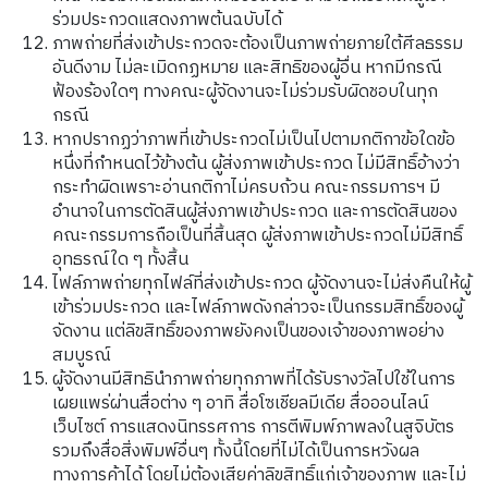
ร่วมประกวดแสดงภาพต้นฉบับได้
ภาพถ่ายที่ส่งเข้าประกวดจะต้องเป็นภาพถ่ายภายใต้ศีลธรรม
อันดีงาม ไม่ละเมิดกฏหมาย และสิทธิของผู้อื่น หากมีกรณี
ฟ้องร้องใดๆ ทางคณะผู้จัดงานจะไม่ร่วมรับผิดชอบในทุก
กรณี
หากปรากฏว่าภาพที่เข้าประกวดไม่เป็นไปตามกติกาข้อใดข้อ
หนึ่งที่กำหนดไว้ข้างต้น
ผู้ส่งภาพเข้าประกวด
ไม่มีสิทธิ์อ้างว่า
กระทำผิดเพราะอ่านกติกาไม่ครบถ้วน
คณะกรรมการฯ
มี
อำนาจในการตัดสินผู้ส่งภาพเข้าประกวด
และการตัดสินของ
คณะกรรมการถือเป็นที่สิ้นสุด
ผู้ส่งภาพเข้าประกวดไม่มีสิทธิ์
อุทธรณ์ใด
ๆ
ทั้งสิ้น
ไฟล์ภาพถ่ายทุกไฟล์ที่ส่งเข้าประกวด
ผู้จัดงานจะไม่ส่งคืนให้ผู้
เข้าร่วมประกวด และไฟล์ภาพดังกล่าวจะเป็นกรรมสิทธิ์ของผู้
จัดงาน แต่ลิขสิทธิ์ของภาพยังคงเป็นของเจ้าของภาพอย่าง
สมบูรณ์
ผู้จัดงานมีสิทธินำภาพถ่ายทุกภาพที่ได้รับรางวัลไปใช้ในการ
เผยแพร่ผ่านสื่อต่าง
ๆ
อาทิ
สื่อโซเชียลมีเดีย
สื่อออนไลน์
เว็บไซต์
การแสดงนิทรรศการ
การตีพิมพ์ภาพลงในสูจิบัตร
รวมถึงสื่อสิ่งพิมพ์อื่นๆ
ทั้งนี้โดยที่ไม่ได้เป็นการหวังผล
ทางการค้าได้
โดยไม่ต้องเสียค่าลิขสิทธิ์แก่เจ้าของภาพ
และไม่