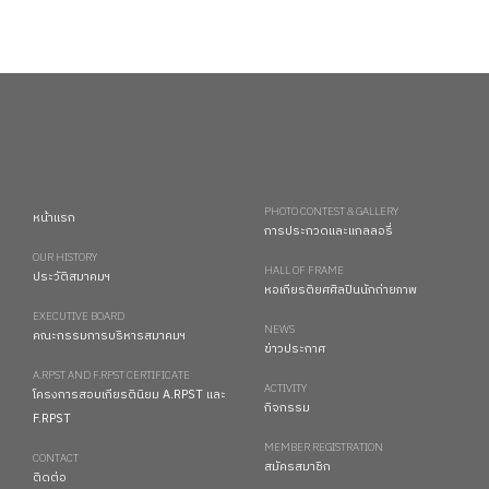
PHOTO CONTEST & GALLERY
หน้าแรก
การประกวดและแกลลอรี่
OUR HISTORY
HALL OF FRAME
ประวัติสมาคมฯ
หอเกียรติยศศิลปินนักถ่ายภาพ
EXECUTIVE BOARD
NEWS
คณะกรรมการบริหารสมาคมฯ
ข่าวประกาศ
A.RPST AND F.RPST CERTIFICATE
ACTIVITY
โครงการสอบเกียรตินิยม A.RPST และ
กิจกรรม
F.RPST
MEMBER REGISTRATION
CONTACT
สมัครสมาชิก
ติดต่อ