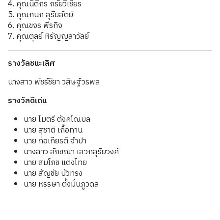
4. คุณนิติกร กรัยวิเชียร
5. คุณกนก สุริยสัตย์
6. คุณขจร พีรกิจ
7. คุณตุลย์ หิรัญญลาวัลย์
รางวัลชนะเลิศ
นางสาว พัชร์ชิยา วสิษฐ์วรพล
รางวัลดีเด่น
นาย ไมตรี ตังคโณบล
นาย สุชาติ เกื้อทาน
นาย ก่อเกียรติ จำปา
นางสาว ลักขณา เสวกสุริยวงศ์
นาย สมโภช แตงไทย
นาย สัญชัย บัวทรง
นาย หรรษา ตั้งมั่นภูวดล