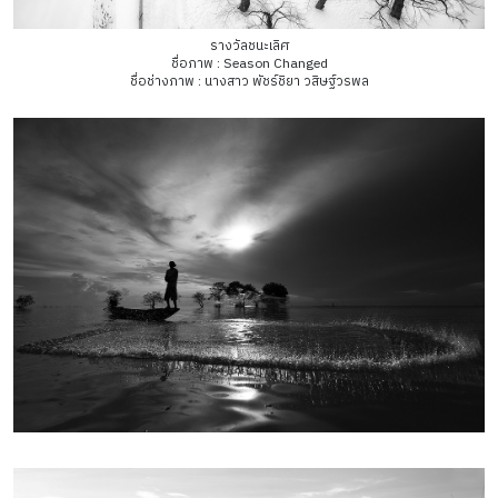
รางวัลชนะเลิศ
ชื่อภาพ : Season Changed
ชื่อช่างภาพ : นางสาว พัชร์ชิยา วสิษฐ์วรพล