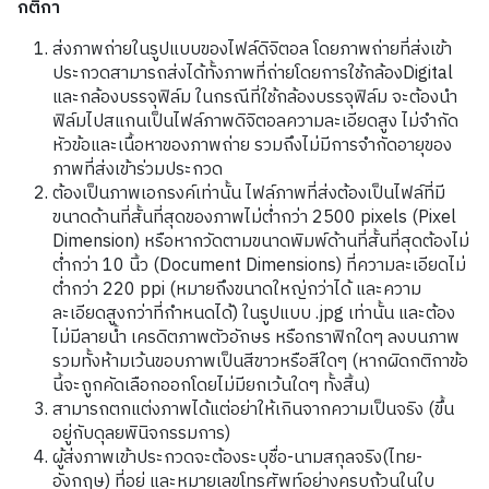
กติกา
ส่งภาพถ่ายในรูปแบบของไฟล์ดิจิตอล โดยภาพถ่ายที่ส่งเข้า
ประกวดสามารถส่งได้ทั้งภาพที่ถ่ายโดยการใช้กล้องDigital
และกล้องบรรจุฟิล์ม ในกรณีที่ใช้กล้องบรรจุฟิล์ม จะต้องนำ
ฟิล์มไปสแกนเป็นไฟล์ภาพดิจิตอลความละเอียดสูง ไม่จำกัด
หัวข้อและเนื้อหาของภาพถ่าย รวมถึงไม่มีการจำกัดอายุของ
ภาพที่ส่งเข้าร่วมประกวด
ต้องเป็นภาพเอกรงค์เท่านั้น ไฟล์ภาพที่ส่งต้องเป็นไฟล์ที่มี
ขนาดด้านที่สั้นที่สุดของภาพไม่ต่ำกว่า 2500 pixels (Pixel
Dimension) หรือหากวัดตามขนาดพิมพ์ด้านที่สั้นที่สุดต้องไม่
ต่ำกว่า 10 นิ้ว (Document Dimensions) ที่ความละเอียดไม่
ต่ำกว่า 220 ppi (หมายถึงขนาดใหญ่กว่าได้ และความ
ละเอียดสูงกว่าที่กำหนดได้) ในรูปแบบ .jpg เท่านั้น และต้อง
ไม่มีลายน้ำ เครดิตภาพตัวอักษร หรือกราฟิกใดๆ ลงบนภาพ
รวมทั้งห้ามเว้นขอบภาพเป็นสีขาวหรือสีใดๆ (หากผิดกติกาข้อ
นี้จะถูกคัดเลือกออกโดยไม่มียกเว้นใดๆ ทั้งสิ้น)
สามารถตกแต่งภาพได้แต่อย่าให้เกินจากความเป็นจริง (ขึ้น
อยู่กับดุลยพินิจกรรมการ)
ผู้ส่งภาพเข้าประกวดจะต้องระบุชื่อ-นามสกุลจริง(ไทย-
อังกฤษ) ที่อยู่ และหมายเลขโทรศัพท์อย่างครบถ้วนในใบ