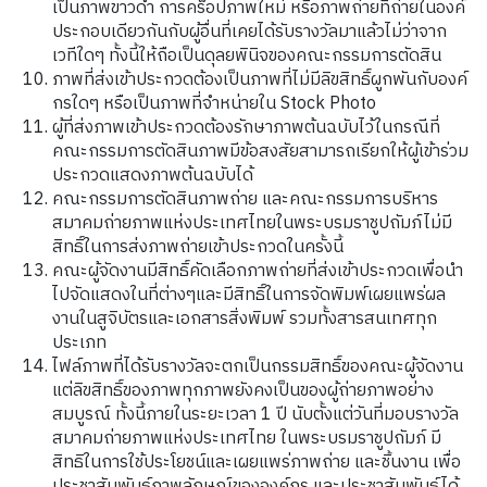
เป็นภาพขาวดำ การคร็อปภาพใหม่ หรือภาพถ่ายที่ถ่ายในองค์
ประกอบเดียวกันกับผู้อื่นที่เคยได้รับรางวัลมาแล้วไม่ว่าจาก
เวทีใดๆ ทั้งนี้ให้ถือเป็นดุลยพินิจของคณะกรรมการตัดสิน
ภาพที่ส่งเข้าประกวดต้องเป็นภาพที่ไม่มีลิขสิทธิ์ผูกพันกับองค์
กรใดๆ หรือเป็นภาพที่จำหน่ายใน Stock Photo
ผู้ที่ส่งภาพเข้าประกวดต้องรักษาภาพต้นฉบับไว้ในกรณีที่
คณะกรรมการตัดสินภาพมีข้อสงสัยสามารถเรียกให้ผู้เข้าร่วม
ประกวดแสดงภาพต้นฉบับได้
คณะกรรมการตัดสินภาพถ่าย และคณะกรรมการบริหาร
สมาคมถ่ายภาพแห่งประเทศไทยในพระบรมราชูปถัมภ์ไม่มี
สิทธิ์ในการส่งภาพถ่ายเข้าประกวดในครั้งนี้
คณะผู้จัดงานมีสิทธิ์คัดเลือกภาพถ่ายที่ส่งเข้าประกวดเพื่อนำ
ไปจัดแสดงในที่ต่างๆและมีสิทธิ์ในการจัดพิมพ์เผยแพร่ผล
งานในสูจิบัตรและเอกสารสิ่งพิมพ์ รวมทั้งสารสนเทศทุก
ประเภท
ไฟล์ภาพที่ได้รับรางวัลจะตกเป็นกรรมสิทธิ์ของคณะผู้จัดงาน
แต่ลิขสิทธิ์ของภาพทุกภาพยังคงเป็นของผู้ถ่ายภาพอย่าง
สมบูรณ์ ทั้งนี้ภายในระยะเวลา 1 ปี นับตั้งแต่วันที่มอบรางวัล
สมาคมถ่ายภาพแห่งประเทศไทย ในพระบรมราชูปถัมภ์ มี
สิทธิในการใช้ประโยชน์และเผยแพร่ภาพถ่าย และชิ้นงาน เพื่อ
ประชาสัมพันธ์ภาพลักษณ์ขององค์กร และประชาสัมพันธ์ได้