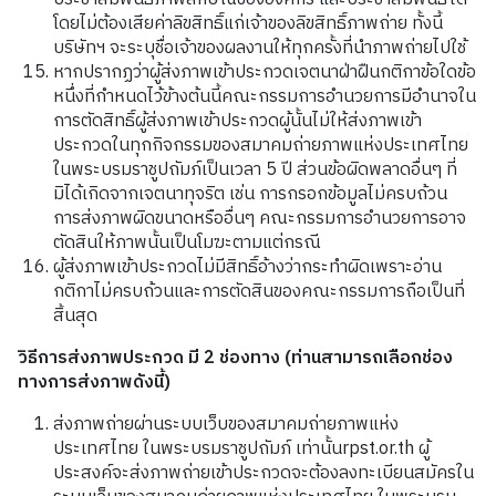
โดยไม่ต้องเสียค่าลิขสิทธิ์แก่เจ้าของลิขสิทธิ์ภาพถ่าย ทั้งนี้
บริษัทฯ จะระบุชื่อเจ้าของผลงานให้ทุกครั้งที่นำภาพถ่ายไปใช้
หากปรากฏว่าผู้ส่งภาพเข้าประกวดเจตนาฝ่าฝืนกติกาข้อใดข้อ
หนึ่งที่กำหนดไว้ข้างต้นนี้คณะกรรมการอำนวยการมีอำนาจใน
การตัดสิทธิ์ผู้ส่งภาพเข้าประกวดผู้นั้นไม่ให้ส่งภาพเข้า
ประกวดในทุกกิจกรรมของสมาคมถ่ายภาพแห่งประเทศไทย
ในพระบรมราชูปถัมภ์เป็นเวลา 5 ปี ส่วนข้อผิดพลาดอื่นๆ ที่
มิได้เกิดจากเจตนาทุจริต เช่น การกรอกข้อมูลไม่ครบถ้วน
การส่งภาพผิดขนาดหรืออื่นๆ คณะกรรมการอำนวยการอาจ
ตัดสินให้ภาพนั้นเป็นโมฆะตามแต่กรณี
ผู้ส่งภาพเข้าประกวดไม่มีสิทธิ์อ้างว่ากระทำผิดเพราะอ่าน
กติกาไม่ครบถ้วนและการตัดสินของคณะกรรมการถือเป็นที่
สิ้นสุด
วิธีการส่งภาพประกวด มี 2 ช่องทาง (ท่านสามารถเลือกช่อง
ทางการส่งภาพดังนี้)
ส่งภาพถ่ายผ่านระบบเว็บของสมาคมถ่ายภาพแห่ง
ประเทศไทย ในพระบรมราชูปถัมภ์ เท่านั้นrpst.or.th ผู้
ประสงค์จะส่งภาพถ่ายเข้าประกวดจะต้องลงทะเบียนสมัครใน