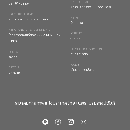
HALL OF FRAME
ประวัติสมาคมฯ
หอเกียรติยศศิลปินนักถ่ายภาพ
EXECUTIVE BOARD
NEWS
คณะกรรมการบริหารสมาคมฯ
ข่าวประกาศ
A.RPST AND F.RPST CERTIFICATE
ACTIVITY
โครงการสอบเกียรตินิยม A.RPST และ
กิจกรรม
F.RPST
MEMBER REGISTRATION
CONTACT
สมัครสมาชิก
ติดต่อ
POLICY
ARTICLE
นโยบายการใช้งาน
บทความ
สมาคมถ่ายภาพแห่งประเทศไทย ในพระบรมราชูปถัมภ์