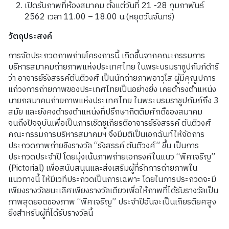
เปิดรับภาพที่ห้องสมาคม ตั้งแต่วันที่ 21 -28 กุมภาพันธ์
2562 เวลา 11.00 – 18.00 น.(หยุดวันจันทร์)
วัตถุประสงค์
การจัดประกวดภาพถ่ายโครงการนี้ เกิดขึ้นจากคณะกรรมการ
บริหารสมาคมถ่ายภาพแห่งประเทศไทย ในพระบรมราชูปถัมภ์ดำริ
ว่า อาจารย์รังสรรค์ตันติวงศ์ เป็นนักถ่ายภาพอาวุโส ผู้มีคุณูปการ
แก่วงการถ่ายภาพของประเทศไทยเป็นอย่างยิ่ง เคยดำรงตำแหน่ง
นายกสมาคมถ่ายภาพแห่งประเทศไทย ในพระบรมราชูปถัมภ์ถึง 3
สมัย และยังคงดำรงตำแหน่งที่ปรึกษากิตติมศักดิ์ของสมาคม
จนถึงปัจจุบันเพื่อเป็นการเชิดชูเกียรติอาจารย์รังสรรค์ ตันติวงศ์
คณะกรรมการบริหารสมาคมฯ จึงมีมติเป็นเอกฉันท์ให้จัดการ
ประกวดภาพถ่ายชิงรางวัล “รังสรรค์ ตันติวงศ์” ขึ้น เป็นการ
ประกวดประจำปี โดยมุ่งเน้นภาพถ่ายเอกรงค์ในแนว “พิศเจริญ”
(Pictorial) เพื่อสนับสนุนและส่งเสริมผู้ที่รักการถ่ายภาพใน
แนวทางนี้ ให้มีเวทีประกวดเป็นการเฉพาะ โดยในการประกวดจะมี
เพียงรางวัลชนะเลิศเพียงรางวัลเดียวเพื่อให้ภาพที่ได้รับรางวัลเป็น
ภาพสุดยอดของภาพ “พิศเจริญ” ประจำปีอันจะเป็นเกียรติยศสูง
ยิ่งสำหรับผู้ที่ได้รับรางวัลนี้