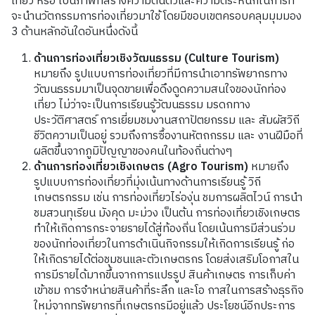
เที่ยว หรือ เป็นภาพที่สร้างความตื่นตัวและความตระหนักในการที่
จะนำนวัตกรรมการท่องเที่ยวมาใช้ โดยมีขอบเขตครอบคลุมมุมมอง
3 ด้านหลักอันใดอันหนึ่งดังนี้
ด้านการท่องเที่ยวเชิงวัฒนธรรม (Culture Tourism)
หมายถึง รูปแบบการท่องเที่ยวที่มีการนำเอาทรัพยากรทาง
วัฒนธรรมมาเป็นจุดขายเพื่อดึงดูดความสนใจของนักท่อง
เที่ยว ไม่ว่าจะเป็นการเรียนรู้วัฒนธรรม มรดกทาง
ประวัติศาสตร์ การเยี่ยมชมงานสถาปัตยกรรม และ สัมผัสวิถี
ชีวิตความเป็นอยู่ รวมถึงการซื้องานหัตถกรรม และ งานฝีมือที่
ผลิตขึ้นจากภูมิปัญญาของคนในท้องถิ่นต่างๆ
ด้านการท่องเที่ยวเชิงเกษตร (Agro Tourism)
หมายถึง
รูปแบบการท่องเที่ยวที่มุ่งเน้นทางด้านการเรียนรู้ วิถี
เกษตรกรรม เช่น การท่องเที่ยวไร่องุ่น ชมการผลิตไวน์ การนำ
ชมสวนทุเรียน มังคุด มะม่วง เป็นต้น การท่องเที่ยวเชิงเกษตร
ทำให้เกิดการกระจายรายได้สู่ท้องถิ่น โดยเน้นการมีส่วนร่วม
ของนักท่องเที่ยวในการดำเนินกิจกรรมให้เกิดการเรียนรู้ ก่อ
ให้เกิดรายได้ต่อชุมชนและตัวเกษตรกร โดยส่งเสริมโอกาสใน
การมีรายได้มากขึ้นจากการแปรรูป สินค้าเกษตร การเก็บค่า
เข้าชม การจำหน่ายสินค้าที่ระลึก และโอ กาสในการสร้างธุรกิจ
ใหม่จากทรัพยากรที่เกษตรกรมีอยู่แล้ว ประโยชน์อีกประการ