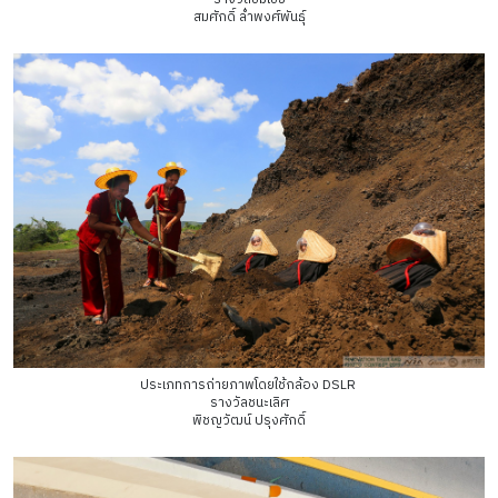
สมศักดิ์ ล่ำพงศ์พันธุ์
ประเภทการถ่ายภาพโดยใช้กล้อง DSLR
รางวัลชนะเลิศ
พิชญวัฒน์ ปรุงศักดิ์