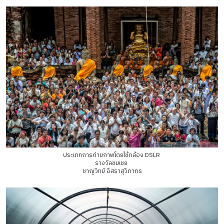
ประเภทการถ่ายภาพโดยใช้กล้อง DSLR
รางวัลชมเชย
ชาญวิทย์ อิสราสุวิภากร