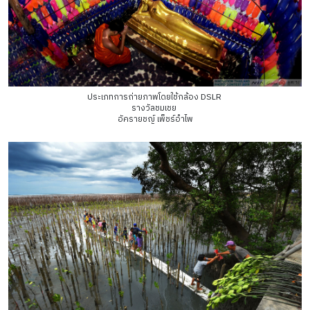
ประเภทการถ่ายภาพโดยใช้กล้อง DSLR
รางวัลชมเชย
อัครายชญ์ เพ็ชร์อำไพ