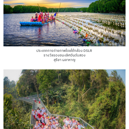
ประเภทการถ่ายภาพโดยใช้กล้อง DSLR
รางวัลรองชนะเลิศอันดับสอง
สุริยา ผลาหาญ