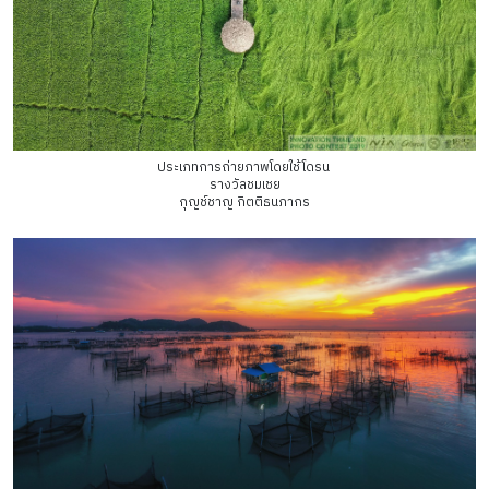
ประเภทการถ่ายภาพโดยใช้โดรน
รางวัลชมเชย
กุญช์ชาญ กิตติธนภากร