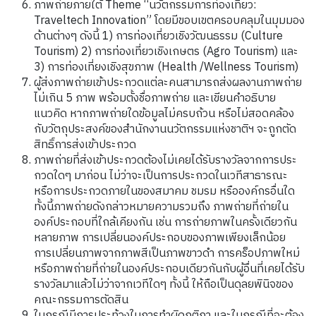
ภาพถ่ายภายใต้ Theme “นวัตกรรมการท่องเที่ยว:
Traveltech Innovation” โดยมีขอบเขตครอบคลุมในมุมมอง
ด้านต่างๆ ดังนี้ 1) การท่องเที่ยวเชิงวัฒนธรรม (Culture
Tourism) 2) การท่องเที่ยวเชิงเกษตร (Agro Tourism) และ
3) การท่องเที่ยงเชิงสุขภาพ (Health /Wellness Tourism)
ผู้ส่งภาพถ่ายเข้าประกวดแต่ละคนสามารถส่งผลงานภาพถ่าย
ไม่เกิน 5 ภาพ พร้อมตั้งชื่อภาพถ่าย และเขียนคำอธิบาย
แนวคิด หากภาพถ่ายใดข้อมูลไม่ครบถ้วน หรือไม่สอดคล้อง
กับวัตถุประสงค์ของสำนักงานนวัตกรรมแห่งชาติฯ จะถูกตัด
สิทธิ์การส่งเข้าประกวด
ภาพถ่ายที่ส่งเข้าประกวดต้องไม่เคยได้รับรางวัลจากการประ
กวดใดๆ มาก่อน ไม่ว่าจะเป็นการประกวดในเวทีสาธารณะ
หรือการประกวดภายในของสมาคม ชมรม หรือองค์กรอื่นใด
ทั้งนี้ภาพถ่ายดังกล่าวหมายความรวมถึง ภาพถ่ายที่ถ่ายใน
องค์ประกอบที่ใกล้เคียงกัน เช่น การถ่ายภาพในครั้งเดียวกัน
หลายภาพ การเปลี่ยนองค์ประกอบของภาพเพียงเล็กน้อย
การเปลี่ยนภาพจากภาพสีเป็นภาพขาวดำ การคร็อปภาพใหม่
หรือภาพถ่ายที่ถ่ายในองค์ประกอบเดียวกันกับผู้อื่นที่เคยได้รับ
รางวัลมาแล้วไม่ว่าจากเวทีใดๆ ทั้งนี้ ให้ถือเป็นดุลยพินิจของ
คณะกรรมการตัดสิน
ในกรณีมีการประท้วงในการทำผิดกติกา และในกรณีที่จะต้อง