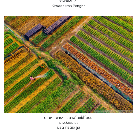
รางวัลชมเชย
Kitsadakron Pongha
ประเภทการถ่ายภาพโดยใช้โดรน
รางวัลชมเชย
ปรีดี ศรีตระกูล