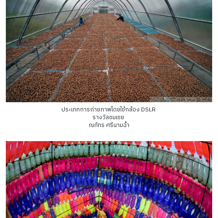
ประเภทการถ่ายภาพโดยใช้กล้อง DSLR
รางวัลชมเชย
ณภัทร ศรีนามฉ่ำ