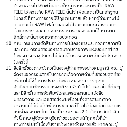
นำภาพถ่ายไปพิมพ์ในขนาดใหญ่ หากถ่ายภาพเป็น RAW
FILE ไว้ ควรเก็บ RAW FILE นั้นไว้ เพื่อแสดงเป็นหลักฐาน
ในกรณีที่ภาพถ่ายอาจมีปัญหาในภายหลัง หากผู้ถ่ายภาพไม่
สามารถนำ RAW ไฟล์มาแสดงได้ในกรณีที่คณะกรรมการ
ต้องการตรวจสอบ คณะกรรมการขอสงวนสิทธิ์ในการตัด
สิทธิ์ภาพนั้นๆ ออกจากการประกวด
คณะกรรมการตัดสินภาพถ่ายในโครงการประกวดถ่ายภาพนี้
และคณะกรรมการบริหารสมาคมถ่ายภาพแห่งประเทศไทย
ในพระบรมราชูปถัมภ์ ไม่มีสิทธิ์ในการส่งภาพถ่ายเข้าประกวด
ในครั้งนี้
ลิขสิทธิ์ของภาพยังคงเป็นของผู้ถ่ายภาพอย่างสมบูรณ์ คณะผู้
จัดงานขอกรรมสิทธิ์ในการคัดเลือกภาพถ่ายที่ี่เข้ารอบสุดท้าย
เพื่อนำไปใช้ในการประชาสัมพันธ์กิจกรรมต่างๆ ของ
สำนักงานนวัตกรรมแห่งชาติ รวมถึงนำไปจัดแสดงในที่ต่างๆ
และมีสิทธิ์ในการจัดพิมพ์เผยแพร่ผลงานในหนังสือ
นิทรรศการ และเอกสารสิ่งพิมพ์ รวมทั้งสารสนเทศทุก
ประเภทที่ไม่เป็นไปเพื่อการพาณิชย์ โดยไม่ต้องเสียค่าลิขสิทธิ์
แก่เจ้าของภาพนั้นๆ โดยเป็นระยะเวลา 2 ปี นับจากวันตัดสิน
ทั้งนี้ คณะผู้จัดจะระบุชื่อเจ้าของผลงานให้ทุกครั้งที่นำ
ภาพถ่ายไปใช้ เมื่อพ้นจากช่วงเวลาดังกล่าวแล้ว หากคณะผู้