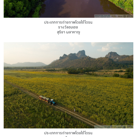
ประเภทการถ่ายภาพโดยใช้โดรน
รางวัลชมเชย
สุริยา ผลาหาญ
ประเภทการถ่ายภาพโดยใช้โดรน