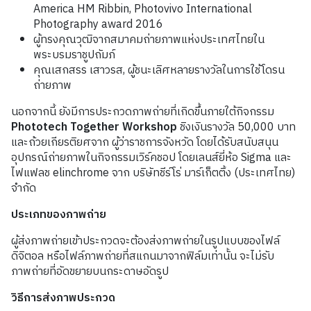
America HM Ribbin, Photovivo International
Photography award 2016
ผู้ทรงคุณวุฒิจากสมาคมถ่ายภาพแห่งประเทศไทยใน
พระบรมราชูปถัมภ์
คุณเสกสรร เสาวรส, ผู้ชนะเลิศหลายรางวัลในการใช้โดรน
ถ่ายภาพ
นอกจากนี้ ยังมีการประกวดภาพถ่ายที่เกิดขึ้นภายใต้กิจกรรม
Phototech Together Workshop
ชิงเงินรางวัล 50,000 บาท
และถ้วยเกียรติยศจาก ผู้ว่าราชการจังหวัด โดยได้รับสนับสนุน
อุปกรณ์ถ่ายภาพในกิจกรรมเวิร์คชอป โดยเลนส์ยี่ห้อ Sigma และ
ไฟแฟลช elinchrome จาก บริษัทชีร์โร่ มาร์เก็ตติ้ง (ประเทศไทย)
จำกัด
ประเภทของภาพถ่าย
ผู้ส่งภาพถ่ายเข้าประกวดจะต้องส่งภาพถ่ายในรูปแบบของไฟล์
ดิจิตอล หรือไฟล์ภาพถ่ายที่สแกนมาจากฟิล์มเท่านั้น จะไม่รับ
ภาพถ่ายที่อัดขยายบนกระดาษอัดรูป
วิธีการส่งภาพประกวด