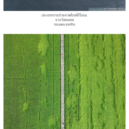
ประเภทการถ่ายภาพโดยใช้โดรน
รางวัลชมเชย
ทรงพล เทศกิจ