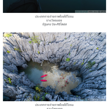
ประเภทการถ่ายภาพโดยใช้โดรน
รางวัลชมเชย
รัฐนคร ปิยะศิริโสฬส
ประเภทการถ่ายภาพโดยใช้โดรน
รางวัลชมเชย