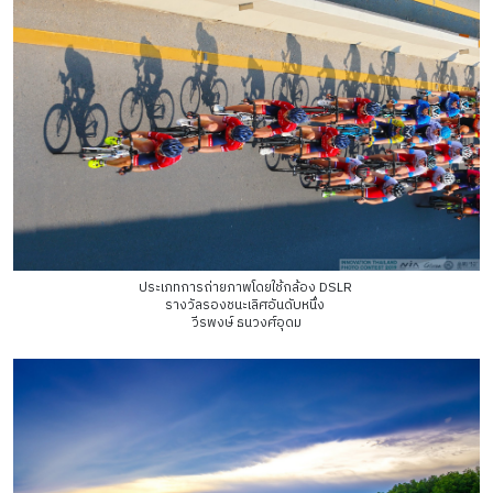
ประเภทการถ่ายภาพโดยใช้กล้อง DSLR
รางวัลรองชนะเลิศอันดับหนึ่ง
วีรพงษ์ ธนวงศ์อุดม