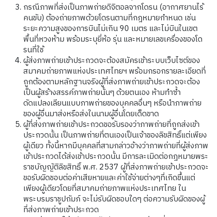
กรณีภาพที่ส่งเป็นภาพถ่ายดิจิตอลจากโดรน (อากาศยานไร้
คนขับ) ต้องถ่ายภาพด้วยโดรนตามที่กฎหมายกำหนด เช่น
ระยะความสูงของการบินไม่เกิน 90 เมตร และไม่บินในเขต
พื้นที่หวงห้าม พร้อมระบุยี่ห้อ รุ่น และหมายเลขเครื่องของโด
รนที่ใช้
ผู้ส่งภาพถ่ายเข้าประกวดจะต้องสมัครเข้าระบบเว็บไซต์ของ
สมาคมถ่ายภาพแห่งประเทศไทยฯ พร้อมกรอกรายละเอียดที่
ถูกต้องตามหลักฐานจริงผู้ที่ส่งภาพถ่ายเข้าประกวดจะต้อง
เป็นผู้สร้างสรรค์ภาพถ่ายนั้นๆ ด้วยตนเอง ห้ามทำซ้ำ
ดัดแปลงเลียนแบบภาพถ่ายของบุคคลอื่นๆ หรือนำภาพถ่าย
ของผู้อื่นมาส่งหรือส่งในนามผู้อื่นโดยเด็ดขาด
ผู้ที่ส่งภาพถ่ายเข้าประกวดขอรับรองว่าภาพถ่ายที่ถูกส่งเข้า
ประกวดนั้น เป็นภาพถ่ายที่ตนเองเป็นเจ้าของลิขสิทธิ์แต่เพียง
ผู้เดียว ทั้งนี้หากมีบุคคลที่สามกล่าวอ้างว่าภาพถ่ายที่ผู้ส่งภาพ
เข้าประกวดได้ส่งเข้าประกวดนั้น มีการละเมิดต่อกฎหมายพระ
ราชบัญญัติลิขสิทธิ์ พ.ศ. 2537 ผู้ที่ส่งภาพถ่ายเข้าประกวดจะ
ขอรับผิดชอบต่อค่าเสียหายและค่าใช้จ่ายต่างๆที่เกิดขึ้นแต่
เพียงผู้เดียวโดยที่สมาคมถ่ายภาพแห่งประเทศไทย ใน
พระบรมราชูปถัมภ์ จะไม่รับผิดชอบใดๆ ต่อความรับผิดของผู้
ที่ส่งภาพถ่ายเข้าประกวด