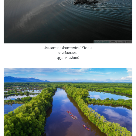
ประเภทการถ่ายภาพโดยใช้โดรน
รางวัลชมเชย
นุกูล แก่นจันทร์