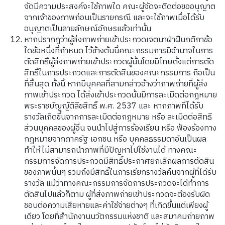
จัดมีความประสงค์จะใช้ภาพใด คณะผู้จัดจะติดต่อขออนุญาต
จากเจ้าของภาพก่อนเป็นรายกรณี และจะใช้ภาพเมื่อได้รับ
อนุญาตเป็นลายลักษณ์อักษรแล้วเท่านั้น
หากปรากฏว่าผู้ส่งภาพถ่ายเข้าประกวดเจตนาฝ่าฝืนกติกาข้อ
ใดข้อหนึ่งที่กำหนด ไว้ข้างต้นนี้คณะกรรมการมีอำนาจในการ
ตัดสิทธิ์ผู้ส่งภาพถ่ายเข้าประกวดผู้นั้นโดยมีโทษตั้งแต่การตัด
สิทธิ์ในการประกวดและการตัดสินของคณะกรรมการ ถือเป็น
ที่สิ้นสุด ทั้งนี้ หากมีบุคคลที่สามกล่าวอ้างว่าภาพถ่ายที่ผู้ส่ง
ภาพเข้าประกวด ได้ส่งเข้าประกวดนั้นมีการละเมิดต่อกฎหมาย
พระราชบัญญัติลิขสิทธิ์ พ.ศ. 2537 และ หากภาพที่ได้รับ
รางวัลเกิดขึ้นจากการละเมิดต่อกฎหมาย หรือ ละเมิดต่อสิทธิ
ส่วนบุคคลของผู้อื่น จนนำไปสู่การร้องเรียน หรือ ฟ้องร้องทาง
กฎหมายจากภาครัฐ เอกชน หรือ บุคคลธรรมดาอันเป็นผล
ทำให้ไม่สามารถนำภาพที่มีปัญหาไปใช้งานได้ ทางคณะ
กรรมการจัดการประกวดมีสิทธิ์ประกาศยกเลิกผลการตัดสิน
ของภาพนั้นๆ รวมถึงมีสิทธิ์ในการเรียกรางวัลคืนจากผู้ที่ได้รับ
รางวัล แม้ว่าทางคณะกรรมการจัดการประกวดจะได้ทำการ
ตัดสินไปแล้วก็ตาม ผู้ที่ส่งภาพถ่ายเข้าประกวดจะต้องรับผิด
ชอบต่อความเสียหายและค่าใช้จ่ายต่างๆ ที่เกิดขึ้นแต่เพียงผู้
เดียว โดยที่สำนักงานนวัตกรรมแห่งชาติ และสมาคมถ่ายภาพ