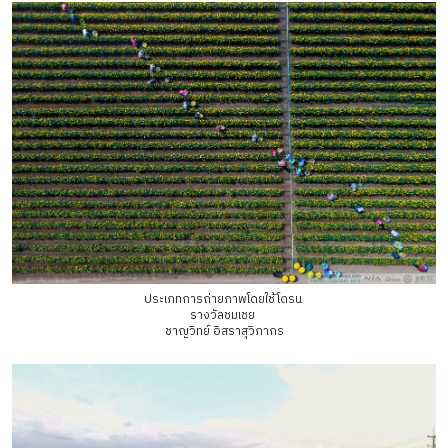
ประเภทการถ่ายภาพโดยใช้โดรน
รางวัลชมเชย
ชาญวิทย์ อิสราสุวิภากร