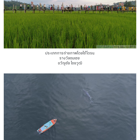
ประเภทการถ่ายภาพโดยใช้โดรน
รางวัลชมเชย
ขวัญชัย ไชยวุฒิ