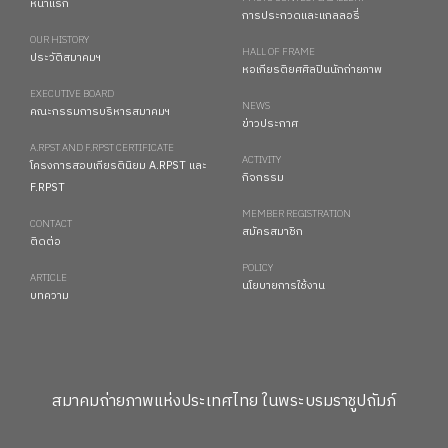
หน้าแรก
การประกวดและแกลลอรี่
OUR HISTORY
HALL OF FRAME
ประวัติสมาคมฯ
หอเกียรติยศศิลปินนักถ่ายภาพ
EXECUTIVE BOARD
NEWS
คณะกรรมการบริหารสมาคมฯ
ข่าวประกาศ
A.RPST AND F.RPST CERTIFICATE
ACTIVITY
โครงการสอบเกียรตินิยม A.RPST และ
กิจกรรม
F.RPST
MEMBER REGISTRATION
CONTACT
สมัครสมาชิก
ติดต่อ
POLICY
ARTICLE
นโยบายการใช้งาน
บทความ
สมาคมถ่ายภาพแห่งประเทศไทย ในพระบรมราชูปถัมภ์