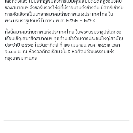
เลือกตั้งแล้ว ไม่ปรากฏพบถึงการไม่มีคุณสมบัติผิดกฎข้อบังคับ
ของสมาคมฯ จึงขอรับรองให้ผู้ที่มีรายนามดังข้างต้น มีสิทธิ์เข้ารับ
การคัดเลือกเป็นนายกสมาคมถ่ายภาพแห่งประเทศไทย ใน
พระบรมราชูปถัมภ์ ในวาระ พ.ศ. ๒๕๖๒ – ๒๕๖๔
ทั้งนี้สมาคมถ่ายภาพแห่งประเทศไทย ในพระบรมราชูปถัมภ์ ขอ
เรียนเชิญสมาชิกสมาคมฯ ทุกท่านเข้าร่วมการประชุมใหญ่สามัญ
ประจำปี ๒๕๖๒ ในวันอาทิตย์ ที่ ๒๑ เมษายน พ.ศ. ๒๕๖๒ เวลา
๑๐.๐๐ น. ณ ห้องออดิทอเรียม ชั้น ๕ หอศิลปวัฒนธรรมแห่ง
กรุงเทพมหานคร