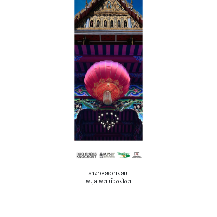
รางวัลยอดเยี่ยม
พิบูล พัฒน์วิชัยโชติ