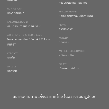
หน้าแรก
การประกวดและแกลลอรี่
OUR HISTORY
HALL OF FRAME
ประวัติสมาคมฯ
หอเกียรติยศศิลปินนักถ่ายภาพ
EXECUTIVE BOARD
NEWS
คณะกรรมการบริหารสมาคมฯ
ข่าวประกาศ
A.RPST AND F.RPST CERTIFICATE
ACTIVITY
โครงการสอบเกียรตินิยม A.RPST และ
กิจกรรม
F.RPST
MEMBER REGISTRATION
CONTACT
สมัครสมาชิก
ติดต่อ
POLICY
ARTICLE
นโยบายการใช้งาน
บทความ
สมาคมถ่ายภาพแห่งประเทศไทย ในพระบรมราชูปถัมภ์