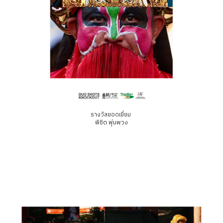
รางวัลยอดเยี่ยม
พิชิต พุ่มพวง