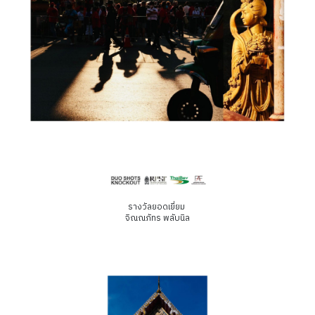
รางวัลยอดเยี่ยม
จิณณภัทร พลับนิล