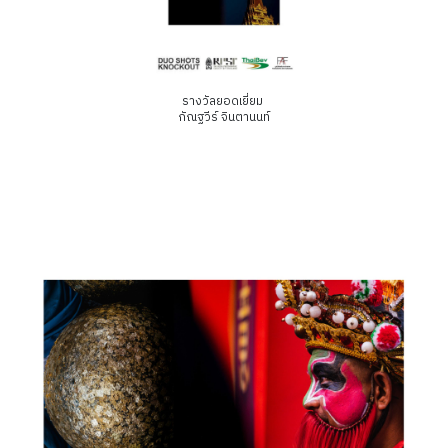
รางวัลยอดเยี่ยม
กัณฐวีร์ จินตานนท์