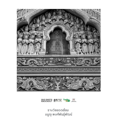
รางวัลยอดเยี่ยม
มนูญ พงศ์พันธุ์พัฒน์