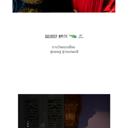
รางวัลยอดเยี่ยม
สุรเชษฐ สุวรรณมณี