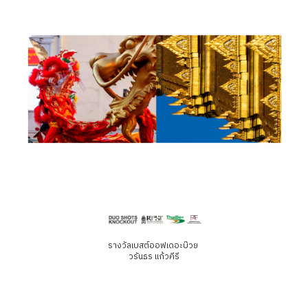
รางวัลเบสต์ออฟเดอะบ๊วย
วรันธร แก้วคีรี