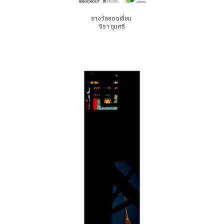
รางวัลยอดเยี่ยม
จิรา ชุมศรี