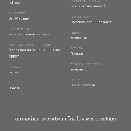
PHOTO CONTEST & GALLERY
หน้าแรก
การประกวดและแกลลอรี่
OUR HISTORY
HALL OF FRAME
ประวัติสมาคมฯ
หอเกียรติยศศิลปินนักถ่ายภาพ
EXECUTIVE BOARD
NEWS
คณะกรรมการบริหารสมาคมฯ
ข่าวประกาศ
A.RPST AND F.RPST CERTIFICATE
ACTIVITY
โครงการสอบเกียรตินิยม A.RPST และ
กิจกรรม
F.RPST
MEMBER REGISTRATION
CONTACT
สมัครสมาชิก
ติดต่อ
POLICY
ARTICLE
นโยบายการใช้งาน
บทความ
สมาคมถ่ายภาพแห่งประเทศไทย ในพระบรมราชูปถัมภ์