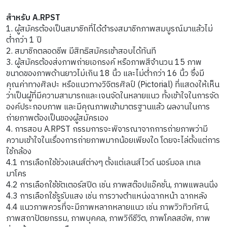
สำหรับ A.RPST
1. ผู้สมัครต้องเป็นสมาชิกที่ได้ดำรงสมาชิกภาพสมบูรณ์มาแล้วไม่
ต่ำกว่า 1 ปี
2. สมาชิกตลอดชีพ มีสิทธิสมัครเข้าสอบได้ทันที
3. ผู้สมัครต้องส่งภาพถ่ายเอกรงค์ หรือภาพสีจำนวน 15 ภาพ
ขนาดของภาพด้านยาวไม่เกิน 18 นิ้ว และไม่ต่ำกว่า 16 นิ้ว ซึ่งมี
คุณค่าทางศิลปะ หรือแนวทางวิจิตรศิลป์ (Pictorial) ที่แสดงให้เห็น
ว่าเป็นผู้ที่มีความสามารถและเจนจัดในหลายแนว ทั้งเข้าใจในการจัด
องค์ประกอบภาพ และมีคุณภาพเข้ามาตรฐานแล้ว ผลงานในการ
ถ่ายภาพต้องเป็นของผู้สมัครเอง
4. การสอบ A.RPST กรรมการจะพิจารณาจากการถ่ายภาพว่ามี
ความเข้าใจในเรื่องการถ่ายภาพมากน้อยเพียงใด โดยจะไล่ตั้งแต่การ
ใช้กล้อง
4.1 การเลือกใช้ช่วงเลนส์ต่างๆ ตั้งแต่เลนส์ไวด์ นอร์มอล เทเล
มาโคร
4.2 การเลือกใช้ชัตเตอร์สปีด เช่น ภาพสต๊อปแอ๊คชั่น, ภาพแพลนนิ่ง
4.3 การเลือกใช้รูรับแสง เช่น การวางตำแหน่งฉากหน้า ฉากหลัง
4.4 แนวภาพควรที่จะมีภาพหลากหลายแนว เช่น ภาพวิวทิวทัศน์,
ภาพสถาปัตยกรรม, ภาพบุคคล, ภาพวิถีชีวิต, ภาพโคลสอัพ, ภาพ