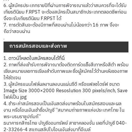
6. ผู้สมัครประเภทรายปีที่ผ่านการพิจารณาแล้วว่าสมควรที่จะได้รับ
เกียรตินิยม F.RPST จะต้องสมัครเป็นสมาชิกประเภทตลอดชีพก่อน
จึงจะรับเกียรตินิยม F.RPST ได้
7. การตัดสินจะต้องมีภาพที่สอบผ่านไม่น้อยกว่า 16 ภาพ จึงจะ
ถือว่าสอบผ่าน
.
การสมัครสอบและส่งภาพ
1.
ดาวน์โหลดใบสมัครสอบได้ที่นี่
2. ภาพที่ส่งเข้ารับการพิจาณาต้องติดการ์ดแข็งสีเทาหรือสีดำ พร้อม
เขียนหมายเลขการเรียงลำดับภาพและชื่อผู้สมัครไว้ด้านหลังของภาพ
ให้ชัดเจน
3. ผู้สมัครแนบไฟล์ผลงานลงบนแผ่นซีดี หรือแฟลชไดร์ฟ ขนาด
Image Size 3000×2000 Resoslution 300 pixels/inch, Save
ไฟล์เป็น jpg
4. ชำระค่าสมัครสอบเป็นเงินสดส่งมาพร้อมใบสมัครสอบและผล
งาน หรือโอนเงินเข้าชื่อบัญชี “สมาคมถ่ายภาพแห่งประเทศไทย ใน
พระบรมราชูปถัมภ์”
ธนาคารกสิกรไทย บัญชีออมทรัพย์ สาขาคลองจั่น เลขที่บัญชี 040-
2-33266-4
สแกนสลิปใบโอนเงินส่งมาที่อีเมล์