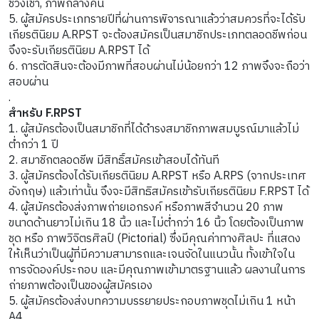
ช่วงเช้า, ภาพกลางคืน
5. ผู้สมัครประเภทรายปีที่ผ่านการพิจารณาแล้วว่าสมควรที่จะได้รับ
เกียรตินิยม A.RPST จะต้องสมัครเป็นสมาชิกประเภทตลอดชีพก่อน
จึงจะรับเกียรตินิยม A.RPST ได้
6. การตัดสินจะต้องมีภาพที่สอบผ่านไม่น้อยกว่า 12 ภาพจึงจะถือว่า
สอบผ่าน
.
สำหรับ F.RPST
1. ผู้สมัครต้องเป็นสมาชิกที่ได้ดำรงสมาชิกภาพสมบูรณ์มาแล้วไม่
ต่ำกว่า 1 ปี
2. สมาชิกตลอดชีพ มีสิทธิ์สมัครเข้าสอบได้ทันที
3. ผู้สมัครต้องได้รับเกียรตินิยม A.RPST หรือ A.RPS (จากประเทศ
อังกฤษ) แล้วเท่านั้น จึงจะมีสิทธิสมัครเข้ารับเกียรตินิยม F.RPST ได้
4. ผู้สมัครต้องส่งภาพถ่ายเอกรงค์ หรือภาพสีจำนวน 20 ภาพ
ขนาดด้านยาวไม่เกิน 18 นิ้ว และไม่ต่ำกว่า 16 นิ้ว โดยต้องเป็นภาพ
ชุด หรือ ภาพวิจิตรศิลป์ (Pictorial) ซึ่งมีคุณค่าทางศิลปะ ที่แสดง
ให้เห็นว่าเป็นผู้ที่มีความสามารถและเจนจัดในแนวนั้น ทั้งเข้าใจใน
การจัดองค์ประกอบ และมีคุณภาพเข้ามาตรฐานแล้ว ผลงานในการ
ถ่ายภาพต้องเป็นของผู้สมัครเอง
5. ผู้สมัครต้องส่งบทความบรรยายประกอบภาพชุดไม่เกิน 1 หน้า
A4