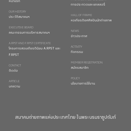
หน้าแรก
การประกวดและแกลลอรี่
OUR HISTORY
HALL OF FRAME
ประวัติสมาคมฯ
หอเกียรติยศศิลปินนักถ่ายภาพ
EXECUTIVE BOARD
NEWS
คณะกรรมการบริหารสมาคมฯ
ข่าวประกาศ
A.RPST AND F.RPST CERTIFICATE
ACTIVITY
โครงการสอบเกียรตินิยม A.RPST และ
กิจกรรม
F.RPST
MEMBER REGISTRATION
CONTACT
สมัครสมาชิก
ติดต่อ
POLICY
ARTICLE
นโยบายการใช้งาน
บทความ
สมาคมถ่ายภาพแห่งประเทศไทย ในพระบรมราชูปถัมภ์