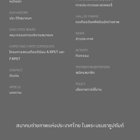
หน้าแรก
การประกวดและแกลลอรี่
OUR HISTORY
HALL OF FRAME
ประวัติสมาคมฯ
หอเกียรติยศศิลปินนักถ่ายภาพ
EXECUTIVE BOARD
NEWS
คณะกรรมการบริหารสมาคมฯ
ข่าวประกาศ
A.RPST AND F.RPST CERTIFICATE
ACTIVITY
โครงการสอบเกียรตินิยม A.RPST และ
กิจกรรม
F.RPST
MEMBER REGISTRATION
CONTACT
สมัครสมาชิก
ติดต่อ
POLICY
ARTICLE
นโยบายการใช้งาน
บทความ
สมาคมถ่ายภาพแห่งประเทศไทย ในพระบรมราชูปถัมภ์