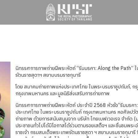
นิทรรศการภาพถ่ายฝีพระหัตถ์ “ริมมรคา: Along the Path” 
รัตนราชสุดาฯ สยามบรมราชกุมารี
โดย สมาคมถ่ายภาพแห่งประเทศไทย ในพระบรมราชูปถัมภ์, ก
กรุงเทพมหานคร และมูลนิธิส่งเสริมการถ่ายภาพ
นิทรรศการภาพถ่ายฝีพระหัตถ์ ประจำปี 2568 หัวข้อ“ริมมรคา
ประเทศไทย ในพระบรมราชูปถัมภ์ กรุงเทพมหานคร หอศิลปวัฒ
ถ่ายภาพ ด้วยการสนับสนุนจาก บริษัท ไทยเบฟเวอเรจ จำกัด (มห
ประชาชนทั่วไปได้มีโอกาสได้ร่วมตามรอยเสด็จฯ และชื่นชมพร
ราชเจ้า กรมสมเด็จพระเทพรัตนราชสุดา ฯ สยามบรมราชกุมารี