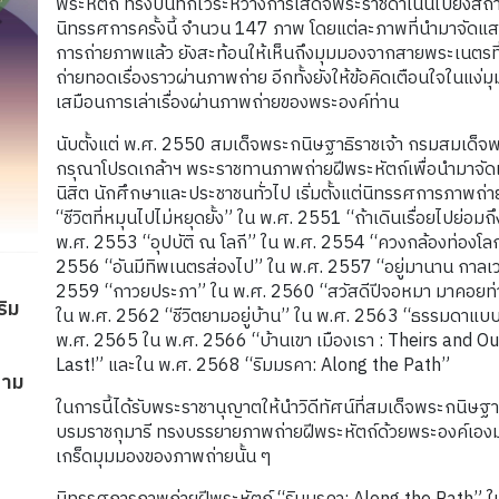
พระหัตถ์ ทรงบันทึกไว้ระหว่างการเสด็จพระราชดำเนินไปยังสถาน
นิทรรศการครั้งนี้ จำนวน 147 ภาพ โดยแต่ละภาพที่นำมาจัด
การถ่ายภาพแล้ว ยังสะท้อนให้เห็นถึงมุมมองจากสายพระเนตรท
ถ่ายทอดเรื่องราวผ่านภาพถ่าย อีกทั้งยังให้ข้อคิดเตือนใจในแง่
เสมือนการเล่าเรื่องผ่านภาพถ่ายของพระองค์ท่าน
นับตั้งแต่ พ.ศ. 2550 สมเด็จพระกนิษฐาธิราชเจ้า กรมสมเด็
กรุณาโปรดเกล้าฯ พระราชทานภาพถ่ายฝีพระหัตถ์เพื่อนำมาจัดแส
นิสิต นักศึกษาและประชาชนทั่วไป เริ่มตั้งแต่นิทรรศการภาพถ่
“ชีวิตที่หมุนไปไม่หยุดยั้ง” ใน พ.ศ. 2551 “ถ้าเดินเรื่อยไปย่
พ.ศ. 2553 “อุปบัติ ณ โลกี” ใน พ.ศ. 2554 “ควงกล้องท่องโ
2556 “อันมีทิพเนตรส่องไป” ใน พ.ศ. 2557 “อยู่มานาน กาลเ
2559 “กาวยประภา” ใน พ.ศ. 2560 “สวัสดีปีจอหมา มาคอยท่
ริม
ใน พ.ศ. 2562 “ชีวิตยามอยู่บ้าน” ใน พ.ศ. 2563 “ธรรมดาแบบ
พ.ศ. 2565 ใน พ.ศ. 2566 “บ้านเขา เมืองเรา : Theirs and O
Last!” และใน พ.ศ. 2568 “ริมมรคา: Along the Path”
ยาม
ในการนี้ได้รับพระราชานุญาตให้นำวิดีทัศน์ที่สมเด็จพระกนิษ
บรมราชกุมารี ทรงบรรยายภาพถ่ายฝีพระหัตถ์ด้วยพระองค์เองม
เกร็ดมุมมองของภาพถ่ายนั้น ๆ