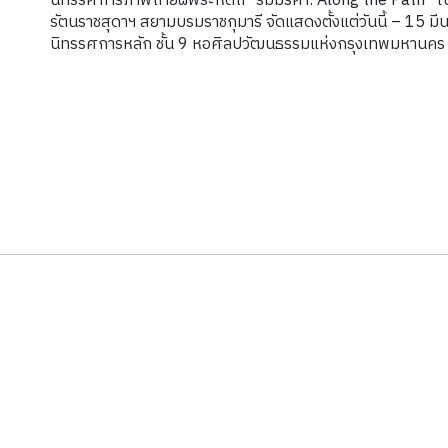
นิทรรศการภาพถ่ายฝีพระหัตถ์ “ริมมรคา: Along the Path” 
รัตนราชสุดาฯ สยามบรมราชกุมารี จัดแสดงตั้งแต่วันนี้ – 15 
นิทรรศการหลัก ชั้น 9 หอศิลปวัฒนธรรมแห่งกรุงเทพมหานคร