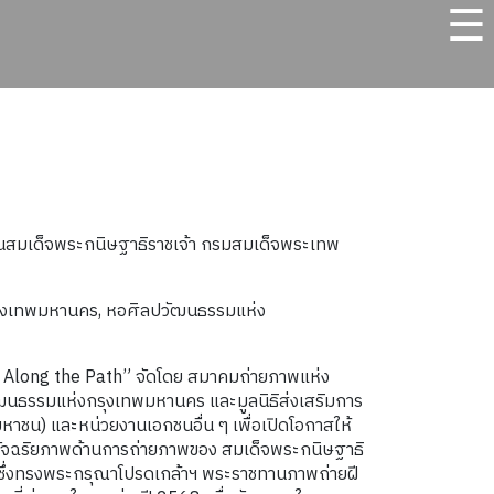
☰
ในสมเด็จพระกนิษฐาธิราชเจ้า กรมสมเด็จพระเทพ
รุงเทพมหานคร, หอศิลปวัฒนธรรมแห่ง
: Along the Path” จัดโดย สมาคมถ่ายภาพแห่ง
นธรรมแห่งกรุงเทพมหานคร และมูลนิธิส่งเสริมการ
าชน) และหน่วยงานเอกชนอื่น ๆ เพื่อเปิดโอกาสให้
ะอัจฉริยภาพด้านการถ่ายภาพของ สมเด็จพระกนิษฐาธิ
 ซึ่งทรงพระกรุณาโปรดเกล้าฯ พระราชทานภาพถ่ายฝี