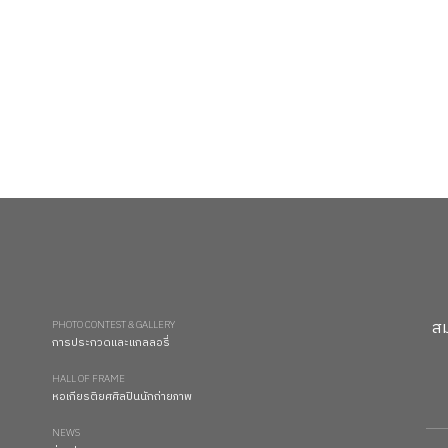
สม
PHOTO CONTEST & GALLERY
การประกวดและแกลลอรี่
HALL OF FRAME
หอเกียรติยศศิลปินนักถ่ายภาพ
NEWS