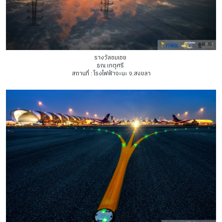
รางวัลชมเชย
ธณ เกตุศรี
สถานที่ : โรงไฟฟ้าจะนะ จ.สงขลา