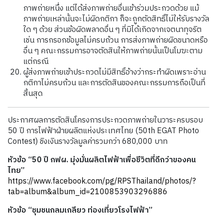
ภาพถ่ายหนึ่ง แต่ได้ส่งภาพถ่ายอื่นเข้าร่วมประกวดด้วย แม้
ภาพถ่ายเหล่านั้นจะไม่ผิดกติกา ก็จะถูกตัดสิทธิ์ไม่ให้รับรางวัล
ใด ๆ ด้วย ส่วนข้อผิดพลาดอื่น ๆ ที่มิได้เกิดจากเจตนาทุจริต
เช่น การกรอกข้อมูลไม่ครบถ้วน การส่งภาพถ่ายผิดขนาดหรือ
อื่น ๆ คณะกรรมการอาจตัดสินให้ภาพถ่ายนั้นเป็นโมฆะตาม
แต่กรณี
ผู้ส่งภาพถ่ายเข้าประกวดไม่มีสิทธิ์อ้างว่ากระทำผิดเพราะอ่าน
กติกาไม่ครบถ้วน และการตัดสินของคณะกรรมการถือเป็นที่
สิ้นสุด
ประกาศผลการตัดสินโครงการประกวดภาพถ่ายในวาระครบรอบ
50 ปี การไฟฟ้าฝ่ายผลิตแห่งประเทศไทย (50th EGAT Photo
Contest) ชิงเงินรางวัลมูลค่ารวมกว่า 680,000 บาท
หัวข้อ “50 ปี กฟผ. มุ่งมั่นผลิตไฟฟ้าเพื่อชีวิตที่ดีกว่าของคน
ไทย”
https://www.facebook.com/pg/RPSThailand/photos/?
tab=album&album_id=2100853903296886
หัวข้อ “ชุมชนกลมเกลียว ท่องเที่ยวโรงไฟฟ้า”