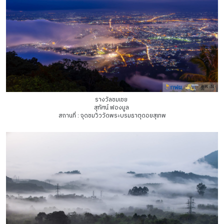
รางวัลชมเชย
สุทัศน์ ฟองมูล
สถานที่ : จุดชมวิววัดพระบรมธาตุดอยสุเทพ