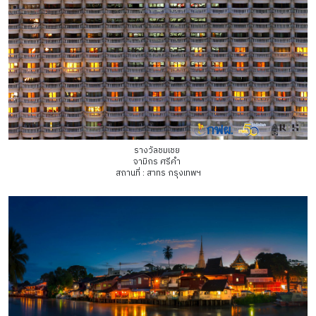
รางวัลชมเชย
จามิกร ศรีคำ
สถานที่ : สาทร กรุงเทพฯ