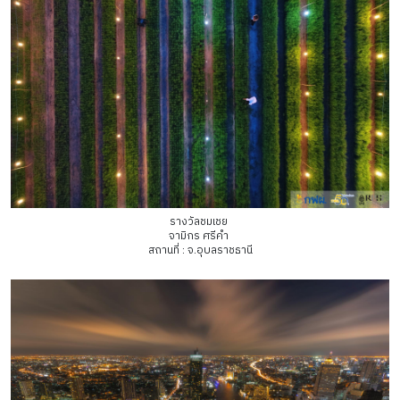
รางวัลชมเชย
จามิกร ศรีคำ
สถานที่ : จ.อุบลราชธานี