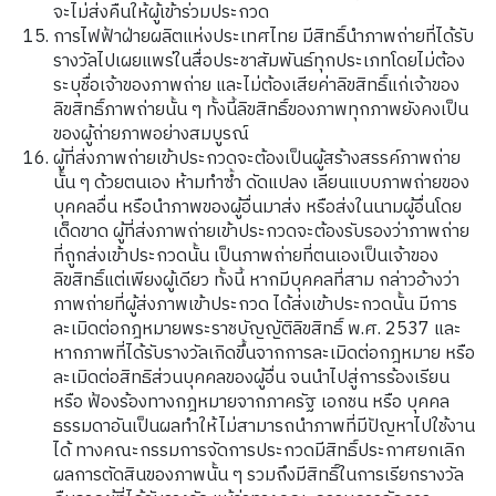
จะไม่ส่งคืนให้ผู้เข้าร่วมประกวด
การไฟฟ้าฝ่ายผลิตแห่งประเทศไทย มีสิทธิ์นำภาพถ่ายที่ได้รับ
รางวัลไปเผยแพร่ในสื่อประชาสัมพันธ์ทุกประเภทโดยไม่ต้อง
ระบุชื่อเจ้าของภาพถ่าย และไม่ต้องเสียค่าลิขสิทธิ์แก่เจ้าของ
ลิขสิทธิ์ภาพถ่ายนั้น ๆ ทั้งนี้ลิขสิทธิ์ของภาพทุกภาพยังคงเป็น
ของผู้ถ่ายภาพอย่างสมบูรณ์
ผู้ที่ส่งภาพถ่ายเข้าประกวดจะต้องเป็นผู้สร้างสรรค์ภาพถ่าย
นั้น ๆ ด้วยตนเอง ห้ามทำซ้ำ ดัดแปลง เลียนแบบภาพถ่ายของ
บุคคลอื่น หรือนำภาพของผู้อื่นมาส่ง หรือส่งในนามผู้อื่นโดย
เด็ดขาด ผู้ที่ส่งภาพถ่ายเข้าประกวดจะต้องรับรองว่าภาพถ่าย
ที่ถูกส่งเข้าประกวดนั้น เป็นภาพถ่ายที่ตนเองเป็นเจ้าของ
ลิขสิทธิ์แต่เพียงผู้เดียว ทั้งนี้ หากมีบุคคลที่สาม กล่าวอ้างว่า
ภาพถ่ายที่ผู้ส่งภาพเข้าประกวด ได้ส่งเข้าประกวดนั้น มีการ
ละเมิดต่อกฎหมายพระราชบัญญัติลิขสิทธิ์ พ.ศ. 2537 และ
หากภาพที่ได้รับรางวัลเกิดขึ้นจากการละเมิดต่อกฎหมาย หรือ
ละเมิดต่อสิทธิส่วนบุคคลของผู้อื่น จนนำไปสู่การร้องเรียน
หรือ ฟ้องร้องทางกฎหมายจากภาครัฐ เอกชน หรือ บุคคล
ธรรมดาอันเป็นผลทำให้ไม่สามารถนำภาพที่มีปัญหาไปใช้งาน
ได้ ทางคณะกรรมการจัดการประกวดมีสิทธิ์ประกาศยกเลิก
ผลการตัดสินของภาพนั้น ๆ รวมถึงมีสิทธิ์ในการเรียกรางวัล