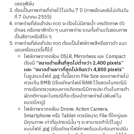
บรรจุฟิล์ม
ต้องเป็นภาพถ่ายที่ถ่ายไว้ไม่เกิน 7 ปี (ภาพย้อนหลังไม่เกินวัน
ที่ 7 มีนาคม 2555)
ภาพถ่ายที่ส่งเข้าประกวด จะต้องไม่มีลายน้ำ เครดิตภาพ ตัว
อักษร หรือกราฟิกใด ๆ บนภาพถ่าย รวมทั้งห้ามเว้นขอบภาพ
เป็นสีขาวหรือสีใด ๆ
ภาพถ่ายที่ส่งเข้าประกวด ต้องเป็นไฟล์ภาพสีหรือขาวดำ แนว
นอนหรือแนวตั้งก็ได้
ไฟล์ภาพจากกล้อง DSLR, Mirrorless และ Compact
ต้องมี
“ขนาดด้านสั้นที่สุดไม่ต่ำกว่า 2,400 pixels”
และ “ขนาดด้านยาวที่สุดไม่เกินกว่า 4,800 pixels”
ในรูปแบบไฟล์ .jpg ทั้งนี้ขนาด File Size ของภาพถ่ายไม่
ควรเกิน 8MB (ต้องรักษาไฟล์ RAW ไว้แสดงในกรณีมี
การเรียกตรวจสอบหากเกิดกรณีมีการประท้วงในการทำ
ผิดกติกาและในกรณีที่จะต้องนำภาพถ่ายไปพิมพ์ใน
ขนาดใหญ่)
ไฟล์ภาพจากกล้อง Drone, Action Camera,
Smartphone หรือ Tablet ควรมีขนาด File ที่ใหญ่และ
มีคุณภาพ เท่าที่อุปกรณ์นั้น ๆ จะสามารถทำได้ในรูป
แบบไฟล์ .jpg (ต้องรักษาไฟล์ภาพต้นฉบับก่อนการปรับ