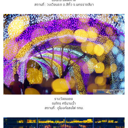
นรินทร์ แสไพศาล
สถานที่ : วงเวียนรถ อ.สีคิ้ว จ.นครราชสีมา
รางวัลชมเชย
ณภัทร ศรีนามฉ่ำ
สถานที่ : อุโมงค์แสงไฟ กทม.