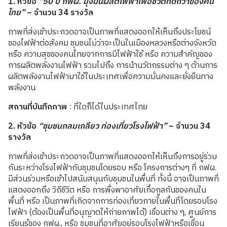
1. หัวข้อ
“
50
ปี กฟผ
.
มุ่งมั่น
ผลิตไฟฟ้าเพื่อชีวิตที่ดีกว่าของคน
ไทย
”
– จำนวน 34 รางวัล
ภาพที่ส่งเข้าประกวดอาจเป็นภาพที่แสดงออกให้เห็นถึงประโยชน์
ของไฟฟ้าต่อสังคม ชุมชนไม่ว่าจะเป็นในเมืองหลวงหรือต่างจังหวัด
หรือ ความสุขของคนไทยจากการมีไฟฟ้าใช้ หรือ ความสำคัญของ
การผลิตพลังงานไฟฟ้า รวมไปถึง การนำนวัตกรรมต่าง ๆ ด้านการ
ผลิตพลังงานไฟฟ้ามาใช้ในประเทศเพื่อความมั่นคงและยั่งยืนทาง
พลังงาน
สถานที่บันทึกภาพ
: ที่ใดก็ได้ในประเทศไทย
2. หัวข้อ
“
ชุมชนกลมเกลียว ท่องเที่ยวโรงไฟฟ้า
”
– จำนวน 34
รางวัล
ภาพที่ส่งเข้าประกวดอาจเป็นภาพที่แสดงออกให้เห็นถึงการอยู่ร่วม
กันระหว่างโรงไฟฟ้ากับชุมชนโดยรอบ หรือ โครงการต่างๆ ที่ กฟผ.
มีส่วนร่วมหรือเข้าไปสนับสนุนกับชุมชนในพื้นที่ ทั้งนี้ อาจเป็นภาพที่
แสดงออกถึง วิถีชีวิต หรือ การพึ่งพาอาศัยเกื้อกูลกันของคนใน
พื้นที่ หรือ เป็นภาพที่เกิดจากการท่องเที่ยวภายในพื้นที่โดยรอบโรง
ไฟฟ้า (ต้องเป็นพื้นที่อนุญาตให้ถ่ายภาพได้) เขื่อนต่าง ๆ, ศูนย์การ
เรียนรู้ของ กฟผ., หรือ ชุมชนที่อาศัยอยู่รอบโรงไฟฟ้าหรือเขื่อน