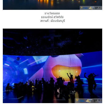
รางวัลชมเชย
ธรรมรัตน์ สวัสดิชัย
สถานที่ : เมืองจันทบุรี