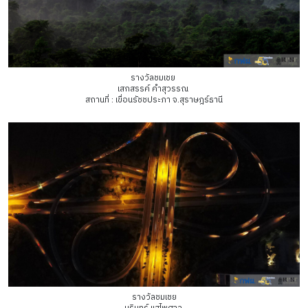
รางวัลชมเชย
เสกสรรค์ คำสุวรรณ
สถานที่ : เขื่อนรัชชประภา จ.สุราษฎร์ธานี
รางวัลชมเชย