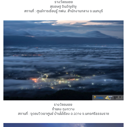
รางวัลชมเชย
สุรเชษฐ อินอัญชัญ
สถานที่ : ศูนย์การเรียนรู้ กฟผ. สำนักงานกลาง จ.นนทบุรี
รางวัลชมเชย
กำแหง กุงกวาง
สถานที่ : จุดชมวิวเขาศูนย์ บ้านไม้เรียง อ.ฉวาง จ.นครศรีธรรมราช