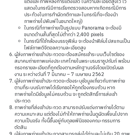
แต่งและภาพหลังการแต่งแล้ว ในความละเอียดสูงไว้ ไว้
แสดงในกรณีมีการเรียกตรวจสอบหากเกิดกรณีมีการ
ประท้วงในการทำผิดกติกาและในกรณีที่จะต้องนำ
ภาพถ่ายไปพิมพ์ในขนาดใหญ่)
ในกรณีที่ภาพถ่ายเป็นรูปแบบ Panorama จะต้องมี
ขนาดด้านสั้นที่สุดไม่ต่ำกว่า 2,400 pixels
ในกรณีที่ใช้กล้องบรรจุฟิล์ม จะต้องนําฟิล์มไปสแกนเป็น
ไฟล์ภาพดิจิตอลความละเอียดสูง
ผู้ส่งภาพถ่ายเข้าประกวดจะต้องสมัครเข้าระบบเว็บไซต์ของ
สมาคมถ่ายภาพแห่งประเทศไทยในพระบรมราชูปถัมภ์ พร้อม
กรอกรายละเอียดที่ถูกต้องตามหลักฐานจริงโดยเปิดรับผล
งาน ระหว่างวันที่ 7 มีนาคม – 7 เมษายน 2562
ผู้ส่งภาพถ่ายเข้าประกวดจะต้องระบุข้อมูลเกี่ยวกับภาพถ่าย
ตามที่ระบบรับภาพได้เรียกขอให้ถูกต้องครบถ้วน หาก
ภาพถ่ายใดมีข้อมูลไม่ครบถ้วน จะถูกตัดสิทธิ์การส่งเข้า
ประกวด
ภาพถ่ายที่ส่งเข้าประกวด สามารถปรับแต่งภาพถ่ายได้ตาม
ความเหมาะสม แต่ต้องไม่ทำให้ภาพถ่ายนั้นดูผิดเพี้ยนไปจาก
ความเป็นจริง ทั้งนี้ขึ้นอยู่กับดุลยพินิจของคณะกรรมการ
ตัดสิน
ผู้ส่งภาพถ่ายเข้าประกวดสามารถส่งได้ท่านละไม่เกิน 20 ภาพ