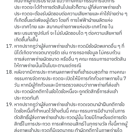
คืนจากผู้ที่ได้รับรางวัล แม้ว่าทางคณะกรรมการจัดการ
ประกวดจะได้ทำการตัดสินไปแล้วก็ตาม ผู้ที่ส่งภาพถ่ายเข้า
ประกวดจะต้องรับผิดชอบต่อความเสียหายและค่าใช้จ่ายต่าง ๆ
ที่เกิดขึ้นแต่เพียงผู้เดียว โดยที่ การไฟฟ้าฝ่ายผลิตแห่ง
ประเทศไทย และ สมาคมถ่ายภาพแห่งประเทศไทย ใน
พระบรมราชูปถัมภ์ จะไม่รับผิดชอบใด ๆ ต่อความเสียหายที่
เกิดขึ้นทั้งสิ้น
หากปรากฏว่าผู้ส่งภาพถ่ายเข้าประกวดมีข้อผิดพลาดอื่น ๆ ที่
มิได้เกิดจากเจตนาทุจริต เช่น การกรอกข้อมูล ไม่ครบถ้วน
การส่งภาพถ่ายผิดขนาด หรืออื่น ๆ คณะกรรมการอาจตัดสิน
ให้ภาพถ่ายนั้นเป็นโมฆะตามแต่กรณี
หลังจากมีการประกาศผลภาพถ่ายที่เข้ารอบสุดท้าย ทางคณะ
กรรมการจัดการประกวดจะเปิดให้มีการทักท้วงภาพภายใน 7
วัน หากมีผู้ทักท้วงและมีการตรวจสอบว่าภาพถ่ายที่ส่งเข้า
ประกวดผิดกติกาในข้อใดข้อหนึ่งจะถูกตัดสิทธิ์การส่งเข้า
ประกวดทันที
หากปรากฏว่าผู้ส่งภาพถ่ายเข้าประกวดเจตนาฝ่าฝืนกติกาข้อ
ใดข้อหนึ่งที่กำหนดไว้ข้างต้นนี้ คณะกรรมการมีอำนาจในการ
ตัดสิทธิ์ผู้ส่งภาพถ่ายเข้าประกวดผู้นั้น โดยมีโทษตั้งแต่การตัด
สิทธิ์ในการประกวด การเพิกถอนสิทธ์ในทุกรางวัล ทั้งนี้หากผู้
ส่งภาพเข้าประกวดที่มีเจตนากระทำผิดกติกาในภาพถ่ายใด