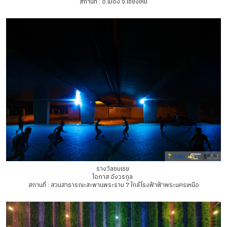
สถานที่ : อ.เมือง จ.เชียงใหม่
รางวัลชมเชย
โอภาส อังวรกุล
สถานที่ : สวนสาธารณะสะพานพระราม 7 ใกล้โรงฟ้าฟ้าพระนครเหนือ