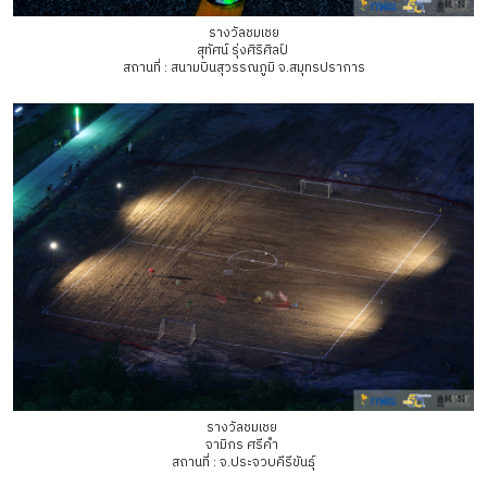
รางวัลชมเชย
สุทัศน์ รุ่งศิริศิลป์
สถานที่ : สนามบินสุวรรณภูมิ จ.สมุทรปราการ
รางวัลชมเชย
จามิกร ศรีคำ
สถานที่ : จ.ประจวบคีรีขันธุ์