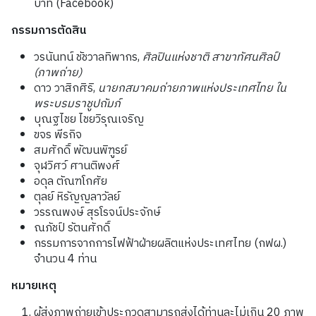
บาท (Facebook)
กรรมการตัดสิน
วรนันทน์ ชัชวาลทิพากร,
ศิลปินแห่งชาติ สาขาทัศน
ศิลป์
(ภาพถ่าย)
ดาว วาสิกศิริ,
นายกสมาคมถ่ายภาพแห่งประเทศไทย ใน
พระบรมราชูปถัมภ์
บุณฐไชย ไชยวิรุณเจริญ
ขจร พีรกิจ
สมศักดิ์ พัฒนพิฑูรย์
จุฬวิศว์ ศานติพงศ์
อดุล ตัณฑโกศัย
ตุลย์ หิรัญญลาวัลย์
วรรณพงษ์ สุรโรจน์ประจักษ์
ณภัชป์ รัตนศักดิ์
กรรมการจากการไฟฟ้าฝ่ายผลิตแห่งประเทศไทย (กฟผ.)
จำนวน 4 ท่าน
หมายเหตุ
ผู้ส่งภาพถ่ายเข้าประกวดสามารถส่งได้ท่านละไม่เกิน 20 ภาพ