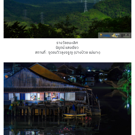
รางวัลชนะเลิศ
นิรุตน์ แสงเขียว
สถานที่ : จุดชมวิวลุงจรูญ (ปางป๋วย แม่เมาะ)