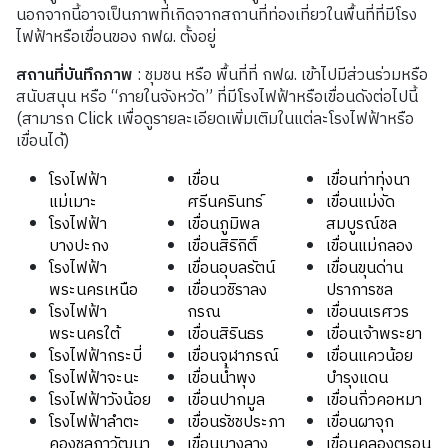
นอกจากนี้อาจเป็นภาพที่เกิดจากสถานที่ท่องเที่ยวในพื้นที่ที่มีโรง
ไฟฟ้าหรือเขื่อนของ กฟผ. ตั้งอยู่
สถานที่บันทึกภาพ
: ชุมชน หรือ พื้นที่ที่ กฟผ. เข้าไปมีส่วนร่วมหรือ
สนับสนุน หรือ “ภายในจังหวัด” ที่มีโรงไฟฟ้าหรือเขื่อนดังต่อไปนี้
(สามารถ Click เพื่อดูรายละเอียดเพิ่มเติมในแต่ละโรงไฟฟ้าหรือ
เขื่อนได้)
โรงไฟฟ้า
เขื่อน
เขื่อนท่าทุ่งนา
แม่เมาะ
ศรีนครินทร์
เขื่อนแม่งัด
โรงไฟฟ้า
เขื่อนภูมิพล
สมบูรณ์ชล
บางปะกง
เขื่อนสิริกิติ์
เขื่อนแม่กลอง
โรงไฟฟ้า
เขื่อนอุบลรัตน์
เขื่อนขุนด่าน
พระนครเหนือ
เขื่อนวชิราลง
ปราการชล
โรงไฟฟ้า
กรณ
เขื่อนนเรศวร
พระนครใต้
เขื่อนสิรินธร
เขื่อนเจ้าพระยา
โรงไฟฟ้ากระบี่
เขื่อนจุฬาภรณ์
เขื่อนแควน้อย
โรงไฟฟ้าจะนะ
เขื่อนน้ำพุง
บำรุงแดน
โรงไฟฟ้าวังน้อย
เขื่อนปากมูล
เขื่อนกิ่วคอหมา
โรงไฟฟ้าลำตะ
เขื่อนรัชชประภา
เขื่อนผาจุก
คองชลภาวัฒนา
เขื่อนบางลาง
เขื่อนคลองตรอน