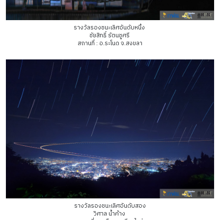
รางวัลรองชนะเลิศอันดับหนึ่ง
ชัยสิทธิ์ รัตนชูศรี
สถานที่ : อ.ระโนด จ.สงขลา
รางวัลรองชนะเลิศอันดับสอง
วิศาล น้ำค้าง